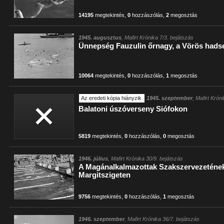
14195
megtekintés
,
0
hozzászólás
,
2
megosztás
1945. augusztus
, Mafirt Krónika 7/3. bejátszás
Ünnepség Fauzulin őrnagy, a Vörös hadser
10064
megtekintés
,
0
hozzászólás
,
1
megosztás
Az eredeti kópia hiányzik
1945. szeptember
, Mafirt Krón
Balatoni úszóverseny Siófokon
5819
megtekintés
,
0
hozzászólás
,
0
megosztás
1946. július
, Mafirt Krónika 30/9. bejátszás
A Magánalkalmazottak Szakszervezeténe
Margitszigeten
9756
megtekintés
,
0
hozzászólás
,
1
megosztás
1946. szeptember
, Mafirt Krónika 36/7. bejátszás