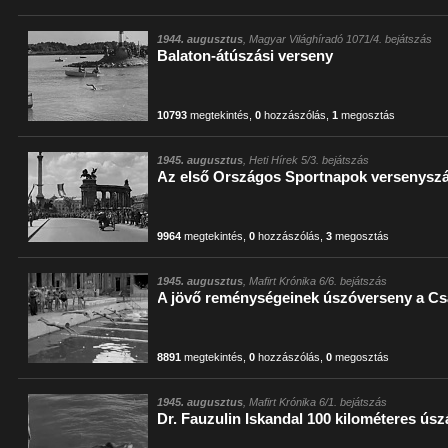
1944. augusztus
, Magyar Világhíradó 1071/4. bejátszás
Balaton-átúszási verseny
10793
megtekintés
,
0
hozzászólás
,
1
megosztás
1945. augusztus
, Heti Hírek 5/3. bejátszás
Az első Országos Sportnapok versenysz
9964
megtekintés
,
0
hozzászólás
,
3
megosztás
1945. augusztus
, Mafirt Krónika 6/6. bejátszás
A jövő reménységeinek úszóverseny a C
8891
megtekintés
,
0
hozzászólás
,
0
megosztás
1945. augusztus
, Mafirt Krónika 6/1. bejátszás
Dr. Fauzulin Iskandal 100 kilométeres ús