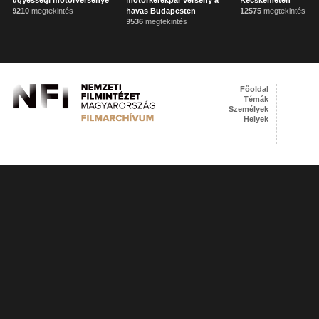
ügyességi motorversenye
motorkerékpár verseny a
Kecskeméten
9210
megtekintés
havas Budapesten
12575
megtekintés
9536
megtekintés
Főoldal
Témák
Személyek
Helyek