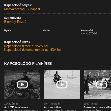
Kapcsolódó helyek:
Magyarország
,
Budapest
Személyek:
Eleméry Rezső
Nyelv:
Kiadó:
Azonosító:
mvh-1070-05
Kapcsolódó linkek
Kapcsolódó filmek a NAVA-ból
Kapcsolódó dokumentumok az NDA-ból
KAPCSOLÓDÓ FILMHÍREK
1948. április
1947. február
1947. január
Az UTE és a Vasas
Automobil és
Autós-motoros csill