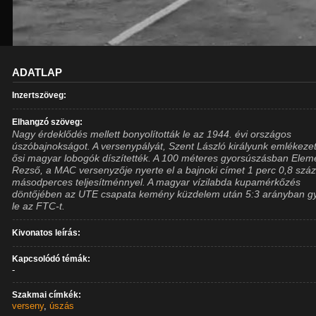
ADATLAP
Inzertszöveg:
Elhangzó szöveg:
Nagy érdeklődés mellett bonyolították le az 1944. évi országos
úszóbajnokságot. A versenypályát, Szent László királyunk emlékeze
ősi magyar lobogók díszítették. A 100 méteres gyorsúszásban Elem
Rezső, a MAC versenyzője nyerte el a bajnoki címet 1 perc 0,8 szá
másodperces teljesítménnyel. A magyar vízilabda kupamérkőzés
döntőjében az UTE csapata kemény küzdelem után 5:3 arányban g
le az FTC-t.
Kivonatos leírás:
Kapcsolódó témák:
-
Szakmai címkék:
verseny
,
úszás