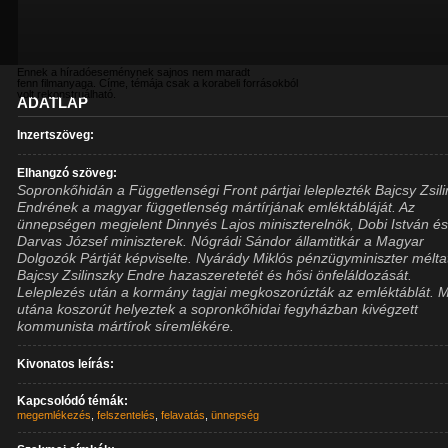
Ennek a híradóeseménynek sajnos nem maradt
fenn filmanyaga. Címe, témája csak a korabeli forrásokból
volt rekonstruálható.
ADATLAP
Inzertszöveg:
Elhangzó szöveg:
Sopronkőhidán a Függetlenségi Front pártjai leleplezték Bajcsy Zsil
Endrének a magyar függetlenség mártírjának emléktábláját. Az
ünnepségen megjelent Dinnyés Lajos miniszterelnök, Dobi István é
Darvas József miniszterek. Nógrádi Sándor államtitkár a Magyar
Dolgozók Pártját képviselte. Nyárády Miklós pénzügyminiszter mélta
Bajcsy Zsilinszky Endre hazaszeretetét és hősi önfeláldozását.
Leleplezés után a kormány tagjai megkoszorúzták az emléktáblát. 
utána koszorút helyeztek a sopronkőhidai fegyházban kivégzett
kommunista mártírok síremlékére.
Kivonatos leírás:
Kapcsolódó témák:
megemlékezés
,
felszentelés
,
felavatás
,
ünnepség