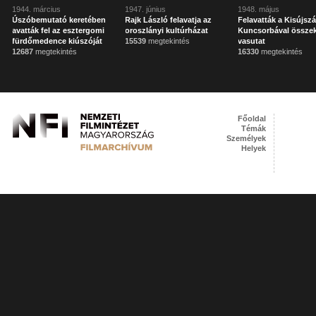
1944. március
1947. június
1948. május
Úszóbemutató keretében
Rajk László felavatja az
Felavatták a Kisújszá
avatták fel az esztergomi
oroszlányi kultúrházat
Kuncsorbával össze
fürdőmedence kiúszóját
15539
megtekintés
vasutat
12687
megtekintés
16330
megtekintés
Főoldal
Témák
Személyek
Helyek