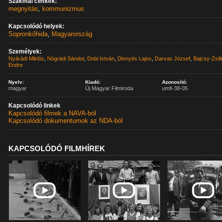
Szakmai címkék:
megnyitás
,
kommunizmus
Kapcsolódó helyek:
Sopronkőhida
,
Magyarország
Személyek:
Nyárádi Miklós
,
Nógrádi Sándor
,
Dobi István
,
Dinnyés Lajos
,
Darvas József
,
Bajcsy-Zsil
Endre
Nyelv:
Kiadó:
Azonosító:
magyar
Új Magyar Filmiroda
umfi-38-05
Kapcsolódó linkek
Kapcsolódó filmek a NAVA-ból
Kapcsolódó dokumentumok az NDA-ból
KAPCSOLÓDÓ FILMHÍREK