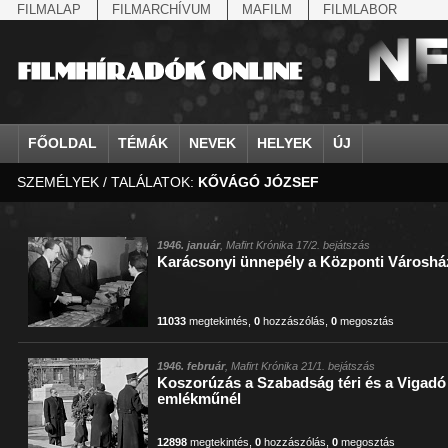
FILMALAP
FILMARCHÍVUM
MAFILM
FILMLABOR
FŐOLDAL
TÉMÁK
NEVEK
HELYEK
ÚJ
SZEMÉLYEK / TALÁLATOK:
KŐVÁGÓ JÓZSEF
agrárium
IV. Béla, magyar királ...
Aarau
állatvilág
Aczél Ilona
Addisz-Abeba
Antikomintern Pakt
Ahn Eak-tai
Aintree
államfő
Aarons-Hughes, Ruth
Abapuszta
amerikai magyarok
Ádám Zoltán
Adony
antiszemitizmus
Aimone savoya-aosta
Aknaszlatina
államfő
Abay Nemes Oszkár
Abesszínia
Anschluss
Ady Endre
Adria
április 4.
Aimone spoletoi her
Akszum
államosítás
Abe Nobuyuki
Abony
antant
Agárdi Gábor
Adua
április 4.
Albert Ferenc
Alag
1946. január
, Mafirt Krónika 17/2. bejátszás
Karácsonyi ünnepély a Központi Városh
Állatkert
Aczél György
Ácsteszér
antant
Ágotai Géza, dr.
Afrika
arisztokrácia
Albert Ferenc Habsbu
Albánia
11033
megtekintés
,
0
hozzászólás
,
0
megosztás
1946. február
, Mafirt Krónika 21/1. bejátszás
Koszorúzás a Szabadság téri és a Vigadó 
emlékműnél
12898
megtekintés
,
0
hozzászólás
,
0
megosztás