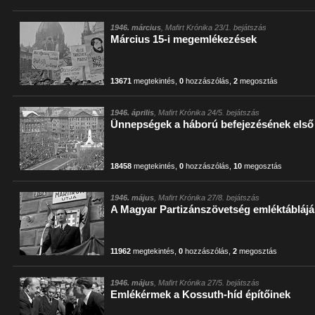
1946. március
, Mafirt Krónika 23/1. bejátszás
Március 15-i megemlékezések
13671
megtekintés
,
0
hozzászólás
,
2
megosztás
1946. április
, Mafirt Krónika 24/5. bejátszás
Ünnepségek a háború befejezésének első
18458
megtekintés
,
0
hozzászólás
,
10
megosztás
1946. május
, Mafirt Krónika 27/8. bejátszás
A Magyar Partizánszövetség emléktáblájá
11962
megtekintés
,
0
hozzászólás
,
2
megosztás
1946. május
, Mafirt Krónika 27/5. bejátszás
Emlékérmek a Kossuth-híd építőinek