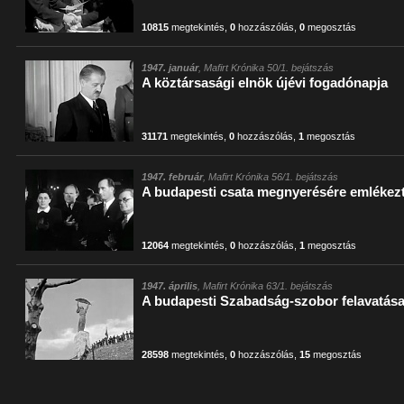
10815
megtekintés
,
0
hozzászólás
,
0
megosztás
1947. január
, Mafirt Krónika 50/1. bejátszás
A köztársasági elnök újévi fogadónapja
31171
megtekintés
,
0
hozzászólás
,
1
megosztás
1947. február
, Mafirt Krónika 56/1. bejátszás
A budapesti csata megnyerésére emlékezt
12064
megtekintés
,
0
hozzászólás
,
1
megosztás
1947. április
, Mafirt Krónika 63/1. bejátszás
A budapesti Szabadság-szobor felavatás
28598
megtekintés
,
0
hozzászólás
,
15
megosztás