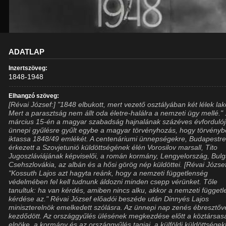
ADATLAP
Inzertszöveg:
1848-1948
Elhangzó szöveg:
[Révai József:] "1848 elbukott, mert vezető osztályában két lélek lak
Mert a parasztság nem állt oda életre-halálra a nemzeti ügy mellé."
március 15-én a magyar szabadság hajnalának százéves évforduló
ünnepi gyűlésre gyűlt egybe a magyar törvényhozás, hogy törvényb
iktassa 1848/49 emlékét. A centenáriumi ünnepségekre, Budapestr
érkezett a Szovjetunió küldöttségének élén Vorosilov marsall, Tito
Jugoszláviájának képviselői, a román kormány, Lengyelország, Bulg
Csehszlovákia, az albán és a hősi görög nép küldöttei. [Révai József
"Kossuth Lajos azt hagyta reánk, hogy a nemzeti függetlenség
védelmében fel kell tudnunk áldozni minden csepp vérünket. Tőle
tanultuk: ha van kérdés, amiben nincs alku, akkor a nemzeti függet
kérdése az." Révai József előadói beszéde után Dinnyés Lajos
miniszterelnök emelkedett szólásra. Az ünnepi nap zenés ébresztőv
kezdődött. Az országgyűlés ülésének megkezdése előtt a köztársas
elnöke, a kormány és az országgyűlés tagjai, a külföldi küldöttségek