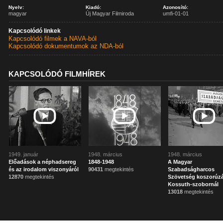
Nyelv:
Kiadó:
Azonosító:
magyar
Új Magyar Filmiroda
umfi-01-01
Kapcsolódó linkek
Kapcsolódó filmek a NAVA-ból
Kapcsolódó dokumentumok az NDA-ból
KAPCSOLÓDÓ FILMHÍREK
1949. január
1948. március
1948. március
Előadások a néphadsereg
1848-1948
A Magyar
és az irodalom viszonyáról
90431
megtekintés
Szabadságharcos
12870
megtekintés
Szövetség koszorúz
Kossuth-szobornál
13018
megtekintés