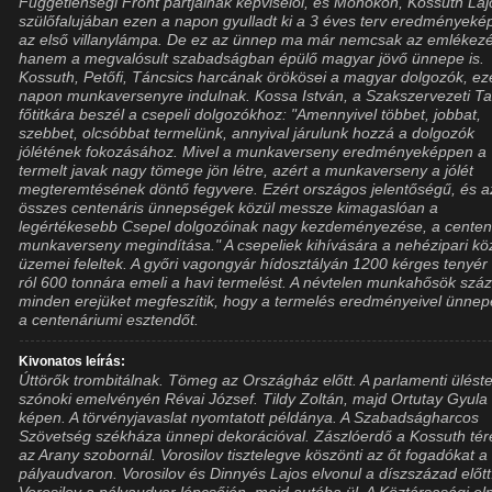
Függetlenségi Front pártjainak képviselői, és Monokon, Kossuth Laj
szülőfalujában ezen a napon gyulladt ki a 3 éves terv eredmények
az első villanylámpa. De ez az ünnep ma már nemcsak az emlékez
hanem a megvalósult szabadságban épülő magyar jövő ünnepe is.
Kossuth, Petőfi, Táncsics harcának örökösei a magyar dolgozók, ez
napon munkaversenyre indulnak. Kossa István, a Szakszervezeti T
főtitkára beszél a csepeli dolgozókhoz: "Amennyivel többet, jobbat,
szebbet, olcsóbbat termelünk, annyival járulunk hozzá a dolgozók
jólétének fokozásához. Mivel a munkaverseny eredményeképpen a
termelt javak nagy tömege jön létre, azért a munkaverseny a jólét
megteremtésének döntő fegyvere. Ezért országos jelentőségű, és a
összes centenáris ünnepségek közül messze kimagaslóan a
legértékesebb Csepel dolgozóinak nagy kezdeményezése, a centen
munkaverseny megindítása." A csepeliek kihívására a nehézipari kö
üzemei feleltek. A győri vagongyár hídosztályán 1200 kérges tenyér
ról 600 tonnára emeli a havi termelést. A névtelen munkahősök száz
minden erejüket megfeszítik, hogy a termelés eredményeivel ünnep
a centenáriumi esztendőt.
Kivonatos leírás:
Úttörők trombitálnak. Tömeg az Országház előtt. A parlamenti ülés
szónoki emelvényén Révai József. Tildy Zoltán, majd Ortutay Gyula
képen. A törvényjavaslat nyomtatott példánya. A Szabadságharcos
Szövetség székháza ünnepi dekorációval. Zászlóerdő a Kossuth tér
az Arany szobornál. Vorosilov tisztelegve köszönti az őt fogadókat a
pályaudvaron. Vorosilov és Dinnyés Lajos elvonul a díszszázad előtt