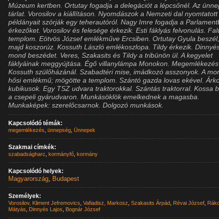
Múzeum kertben. Ortutay fogadja a delegációt a lépcsőnél. Az ünne
tárlat. Vorosilov a kiállításon. Nyomdászok a Nemzeti dal nyomtatott
példányait szórják egy teherautóról. Nagy Imre fogadja a Parlamen
érkezőket. Vorosilov és felesége érkezik. Esti fáklyás felvonulás. Fal
templom. Eötvös József emlékműve Ercsiben. Ortutay Gyula beszél
majd koszorúz. Kossuth László emlékoszlopa. Tildy érkezik. Dinnyé
mond beszédet. Veres, Szakasits és Tildy a tribünön ül. A kegyelet
fáklyáinak meggyújtása. Égő villanylámpa Monokon. Megemlékezés
Kossuth szülőházánál. Szabadtéri mise, imádkozó asszonyok. A mo
hősi emlékmű; mögötte a templom. Szántó gazda lovas ekével. Árko
kubikusok. Egy TSZ udvara traktorokkal. Szántás traktorral. Kossa 
a csepeli gyárudvaron. Munkásöklök emelkednek a magasba.
Munkaképek: szerelőcsarnok. Dolgozó munkások.
Kapcsolódó témák:
megemlékezés
,
ünnepség
,
Ünnepek
Szakmai címkék:
szabadságharc
,
kormányfő
,
kormány
Kapcsolódó helyek:
Magyarország
,
Budapest
Személyek:
Vorosilov, Kliment Jefremovics
,
Vafiadisz, Markosz
,
Szakasits Árpád
,
Révai József
,
Ráko
Mátyás
,
Dinnyés Lajos
,
Bognár József