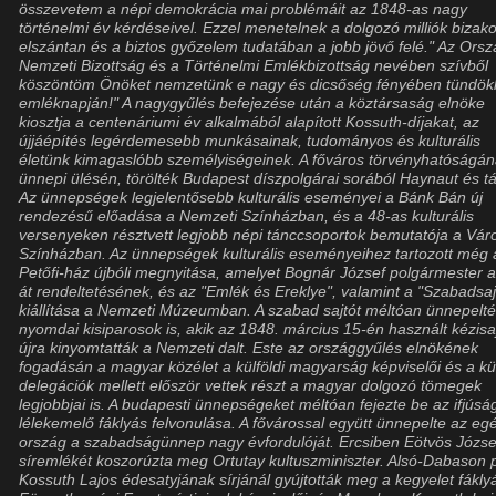
összevetem a népi demokrácia mai problémáit az 1848-as nagy
történelmi év kérdéseivel. Ezzel menetelnek a dolgozó milliók bizak
elszántan és a biztos győzelem tudatában a jobb jövő felé." Az Ors
Nemzeti Bizottság és a Történelmi Emlékbizottság nevében szívből
köszöntöm Önöket nemzetünk e nagy és dicsőség fényében tündök
emléknapján!" A nagygyűlés befejezése után a köztársaság elnöke
kiosztja a centenáriumi év alkalmából alapított Kossuth-díjakat, az
újjáépítés legérdemesebb munkásainak, tudományos és kulturális
életünk kimagaslóbb személyiségeinek. A főváros törvényhatóságá
ünnepi ülésén, törölték Budapest díszpolgárai sorából Haynaut és tá
Az ünnepségek legjelentősebb kulturális eseményei a Bánk Bán új
rendezésű előadása a Nemzeti Színházban, és a 48-as kulturális
versenyeken résztvett legjobb népi tánccsoportok bemutatója a Vár
Színházban. Az ünnepségek kulturális eseményeihez tartozott még 
Petőfi-ház újbóli megnyitása, amelyet Bognár József polgármester a
át rendeltetésének, és az "Emlék és Ereklye", valamint a "Szabadsaj
kiállítása a Nemzeti Múzeumban. A szabad sajtót méltóan ünnepelté
nyomdai kisiparosok is, akik az 1848. március 15-én használt kézisa
újra kinyomtatták a Nemzeti dalt. Este az országgyűlés elnökének
fogadásán a magyar közélet a külföldi magyarság képviselői és a kül
delegációk mellett először vettek részt a magyar dolgozó tömegek
legjobbjai is. A budapesti ünnepségeket méltóan fejezte be az ifjúsá
lélekemelő fáklyás felvonulása. A fővárossal együtt ünnepelte az eg
ország a szabadságünnep nagy évfordulóját. Ercsiben Eötvös Józse
síremlékét koszorúzta meg Ortutay kultuszminiszter. Alsó-Dabason 
Kossuth Lajos édesatyjának sírjánál gyújtották meg a kegyelet fáklyá