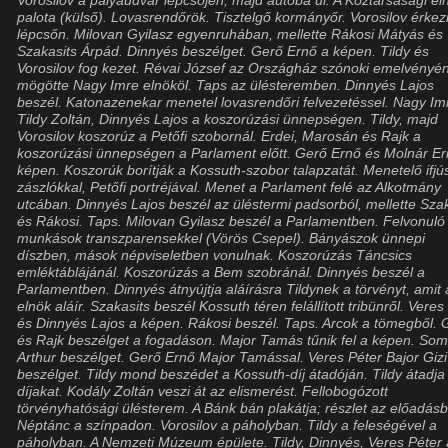
Vorosilov a pályaudvar lépcsőjén, majd autóba ül. A Köztársasági el
palota (külső). Lovasrendőrök. Tisztelgő kormányőr. Vorosilov érkez
lépcsőn. Milovan Gyilasz egyenruhában, mellette Rákosi Mátyás és
Szakasits Árpád. Dinnyés beszélget. Gerő Ernő a képen. Tildy és
Vorosilov fog kezet. Révai József az Országház szónoki emelvényén
mögötte Nagy Imre elnököl. Taps az ülésteremben. Dinnyés Lajos
beszél. Katonazenekar menetel lovasrendőri felvezetéssel. Nagy Im
Tildy Zoltán, Dinnyés Lajos a koszorúzási ünnepségen. Tildy, majd
Vorosilov koszorúz a Petőfi szobornál. Erdei, Marosán és Rajk a
koszorúzási ünnepségen a Parlament előtt. Gerő Ernő és Molnár Er
képen. Koszorúk borítják a Kossuth-szobor talapzatát. Menetelő ifj
zászlókkal, Petőfi portréjával. Menet a Parlament felé az Alkotmány
utcában. Dinnyés Lajos beszél az üléstermi padsorból, mellette Sza
és Rákosi. Taps. Milovan Gyilasz beszél a Parlamentben. Felvonuló
munkások transzparensekkel (Vörös Csepel). Bányászok ünnepi
díszben, mások népviseletben vonulnak. Koszorúzás Táncsics
emléktáblájánál. Koszorúzás a Bem szobránál. Dinnyés beszél a
Parlamentben. Dinnyés átnyújtja aláírásra Tildynek a törvényt, amit 
elnök aláír. Szakasits beszél Kossuth téren felállított tribünről. Veres
és Dinnyés Lajos a képen. Rákosi beszél. Taps. Arcok a tömegből. 
és Rajk beszélget a fogadáson. Major Tamás tűnik fel a képen. Som
Arthur beszélget. Gerő Ernő Major Tamással. Veres Péter Bajor Gizi
beszélget. Tildy mond beszédet a Kossuth-díj átadóján. Tildy átadja
díjakat. Kodály Zoltán veszi át az elismerést. Fellobogózott
törvényhatósági ülésterem. A Bánk bán plakátja; részlet az előadásb
Néptánc a színpadon. Vorosilov a páholyban. Tildy a feleségével a
páholyban. A Nemzeti Múzeum épülete. Tildy, Dinnyés, Veres Péter 