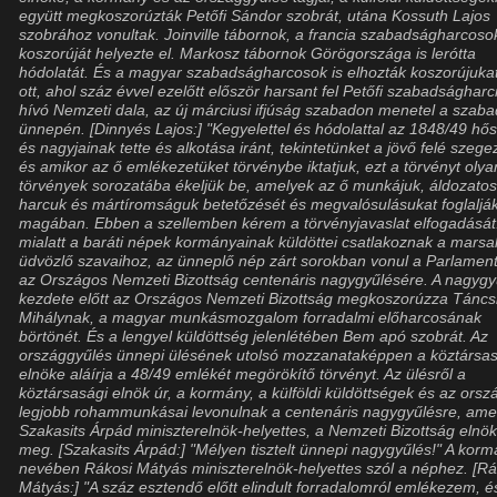
együtt megkoszorúzták Petőfi Sándor szobrát, utána Kossuth Lajos
szobrához vonultak. Joinville tábornok, a francia szabadságharcoso
koszorúját helyezte el. Markosz tábornok Görögországa is lerótta
hódolatát. És a magyar szabadságharcosok is elhozták koszorújuka
ott, ahol száz évvel ezelőtt először harsant fel Petőfi szabadságharc
hívó Nemzeti dala, az új márciusi ifjúság szabadon menetel a szab
ünnepén. [Dinnyés Lajos:] "Kegyelettel és hódolattal az 1848/49 hő
és nagyjainak tette és alkotása iránt, tekintetünket a jövő felé szege
és amikor az ő emlékezetüket törvénybe iktatjuk, ezt a törvényt olya
törvények sorozatába ékeljük be, amelyek az ő munkájuk, áldozato
harcuk és mártíromságuk betetőzését és megvalósulásukat foglaljá
magában. Ebben a szellemben kérem a törvényjavaslat elfogadását
mialatt a baráti népek kormányainak küldöttei csatlakoznak a marsal
üdvözlő szavaihoz, az ünneplő nép zárt sorokban vonul a Parlament
az Országos Nemzeti Bizottság centenáris nagygyűlésére. A nagygy
kezdete előtt az Országos Nemzeti Bizottság megkoszorúzza Táncs
Mihálynak, a magyar munkásmozgalom forradalmi előharcosának
börtönét. És a lengyel küldöttség jelenlétében Bem apó szobrát. Az
országgyűlés ünnepi ülésének utolsó mozzanataképpen a köztársa
elnöke aláírja a 48/49 emlékét megörökítő törvényt. Az ülésről a
köztársasági elnök úr, a kormány, a külföldi küldöttségek és az orsz
legjobb rohammunkásai levonulnak a centenáris nagygyűlésre, ame
Szakasits Árpád miniszterelnök-helyettes, a Nemzeti Bizottság elnök
meg. [Szakasits Árpád:] "Mélyen tisztelt ünnepi nagygyűlés!" A kor
nevében Rákosi Mátyás miniszterelnök-helyettes szól a néphez. [Rá
Mátyás:] "A száz esztendő előtt elindult forradalomról emlékezem, é