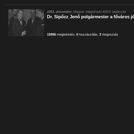
1931. december
, Magyar Világhíradó 406/3. bejátszás
Dr. Sipőcz Jenő polgármester a főváros j
15996
megtekintés
,
0
hozzászólás
,
3
megosztás