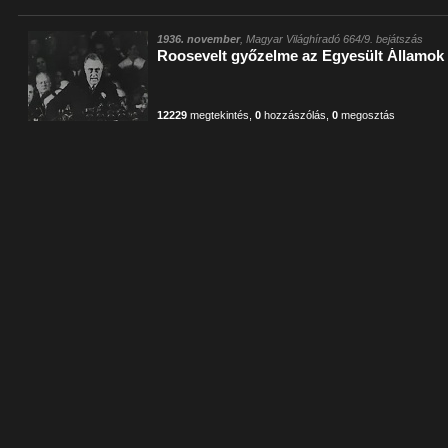
1936. november
, Magyar Világhíradó 664/9. bejátszás
Roosevelt győzelme az Egyesült Államok
12229
megtekintés
,
0
hozzászólás
,
0
megosztás