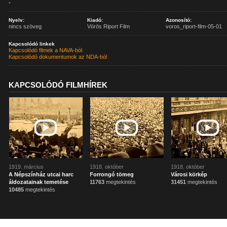
-
Nyelv:
Kiadó:
Azonosító:
nincs szöveg
Vörös Riport Film
voros_riport-film-05-01
Kapcsolódó linkek
Kapcsolódó filmek a NAVA-ból
Kapcsolódó dokumentumok az NDA-ból
KAPCSOLÓDÓ FILMHÍREK
1919. március
1918. október
1918. október
A Népszínház utcai harc
Forrongó tömeg
Városi körkép
áldozatainak temetése
11763
megtekintés
31451
megtekintés
10485
megtekintés