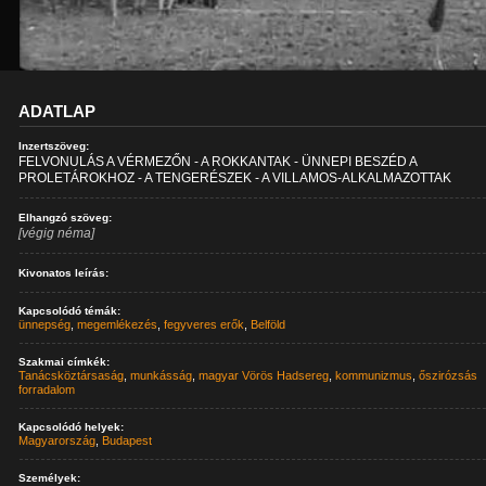
ADATLAP
Inzertszöveg:
FELVONULÁS A VÉRMEZŐN - A ROKKANTAK - ÜNNEPI BESZÉD A
PROLETÁROKHOZ - A TENGERÉSZEK - A VILLAMOS-ALKALMAZOTTAK
Elhangzó szöveg:
[végig néma]
Kivonatos leírás:
Kapcsolódó témák:
ünnepség
,
megemlékezés
,
fegyveres erők
,
Belföld
Szakmai címkék:
Tanácsköztársaság
,
munkásság
,
magyar Vörös Hadsereg
,
kommunizmus
,
őszirózsás
forradalom
Kapcsolódó helyek:
Magyarország
,
Budapest
Személyek: