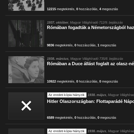
12215
megtekintés
,
0
hozzászólás
,
4
megosztás
1937. október
, Magyar Világhíradó 712/9. bejátszás
Rómában fogadták a Németországból haz
9836
megtekintés
,
0
hozzászólás
,
1
megosztás
1938. március
, Magyar Világhíradó 735/8. bejátszás
Rómában a Duce állást foglalt az olasz-n
10922
megtekintés
,
0
hozzászólás
,
0
megosztás
Az eredeti kópia hiányzik
1938. május
, Magyar Világhíra
Hitler Olaszországban: Flottaparádé Náp
6589
megtekintés
,
0
hozzászólás
,
0
megosztás
Az eredeti kópia hiányzik
1938. május
, Magyar Világhíra