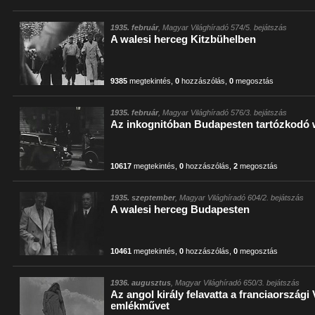
1935. február
, Magyar Világhíradó 574/5. bejátszás
A walesi herceg Kitzbühelben
9385
megtekintés
,
0
hozzászólás
,
0
megosztás
1935. február
, Magyar Világhíradó 576/3. bejátszás
Az inkognitóban Budapesten tartózkodó 
10617
megtekintés
,
0
hozzászólás
,
2
megosztás
1935. szeptember
, Magyar Világhíradó 604/2. bejátszás
A walesi herceg Budapesten
10461
megtekintés
,
0
hozzászólás
,
0
megosztás
1936. augusztus
, Magyar Világhíradó 650/3. bejátszás
Az angol király felavatta a franciaországi 
emlékművet