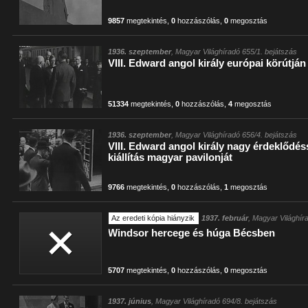
9857
megtekintés
,
0
hozzászólás
,
0
megosztás
1936. szeptember
, Magyar Világhíradó 655/1. bejátszás
VIII. Edward angol király európai körútjá
51334
megtekintés
,
0
hozzászólás
,
4
megosztás
1936. szeptember
, Magyar Világhíradó 656/4. bejátszás
VIII. Edward angol király nagy érdeklődés
kiállítás magyar pavilonját
9766
megtekintés
,
0
hozzászólás
,
1
megosztás
Az eredeti kópia hiányzik
1937. február
, Magyar Világhír
Windsor hercege és húga Bécsben
5707
megtekintés
,
0
hozzászólás
,
0
megosztás
1937. június
, Magyar Világhíradó 694/8. bejátszás