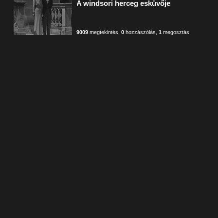
A windsori herceg esküvője
9009
megtekintés
,
0
hozzászólás
,
1
megosztás