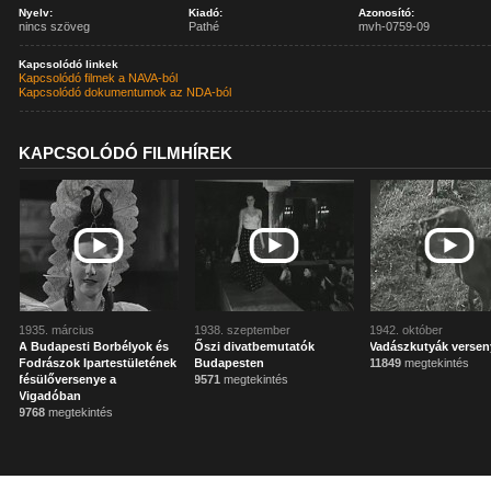
Nyelv:
Kiadó:
Azonosító:
nincs szöveg
Pathé
mvh-0759-09
Kapcsolódó linkek
Kapcsolódó filmek a NAVA-ból
Kapcsolódó dokumentumok az NDA-ból
KAPCSOLÓDÓ FILMHÍREK
1935. március
1938. szeptember
1942. október
A Budapesti Borbélyok és
Őszi divatbemutatók
Vadászkutyák versen
Fodrászok Ipartestületének
Budapesten
11849
megtekintés
fésülőversenye a
9571
megtekintés
Vigadóban
9768
megtekintés