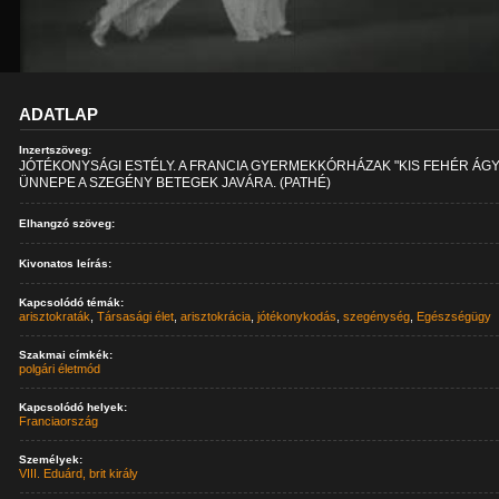
ADATLAP
Inzertszöveg:
JÓTÉKONYSÁGI ESTÉLY. A FRANCIA GYERMEKKÓRHÁZAK "KIS FEHÉR ÁGY
ÜNNEPE A SZEGÉNY BETEGEK JAVÁRA. (PATHÉ)
Elhangzó szöveg:
Kivonatos leírás:
Kapcsolódó témák:
arisztokraták
,
Társasági élet
,
arisztokrácia
,
jótékonykodás
,
szegénység
,
Egészségügy
Szakmai címkék:
polgári életmód
Kapcsolódó helyek:
Franciaország
Személyek:
VIII. Eduárd, brit király