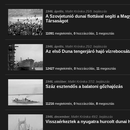
1946. április
, Mafirt Krónika 25/9. bejátszás
A Szovjetunió dunai flottával segíti a Ma
Társaságot
11091
megtekintés
,
0
hozzászólás
,
1
megosztás
1946. április
, Mafirt Krónika 25/2. bejátszás
Az első Duna tengerjáró hajó vízrebocsát
12427
megtekintés
,
0
hozzászólás
,
11
megosztás
1946. október
, Mafirt Krónika 37/2. bejátszás
Száz esztendős a balatoni gőzhajózás
11216
megtekintés
,
0
hozzászólás
,
8
megosztás
1946. december
, Mafirt Krónika 49/2. bejátszás
Visszaérkeztek a nyugatra hurcolt dunai 