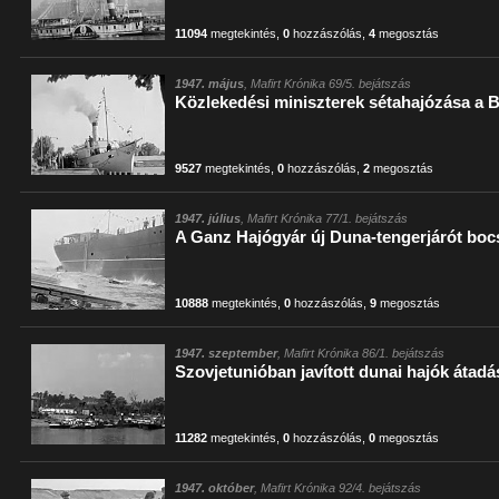
11094
megtekintés
,
0
hozzászólás
,
4
megosztás
1947. május
, Mafirt Krónika 69/5. bejátszás
Közlekedési miniszterek sétahajózása a 
9527
megtekintés
,
0
hozzászólás
,
2
megosztás
1947. július
, Mafirt Krónika 77/1. bejátszás
A Ganz Hajógyár új Duna-tengerjárót bocs
10888
megtekintés
,
0
hozzászólás
,
9
megosztás
1947. szeptember
, Mafirt Krónika 86/1. bejátszás
Szovjetunióban javított dunai hajók átadá
11282
megtekintés
,
0
hozzászólás
,
0
megosztás
1947. október
, Mafirt Krónika 92/4. bejátszás