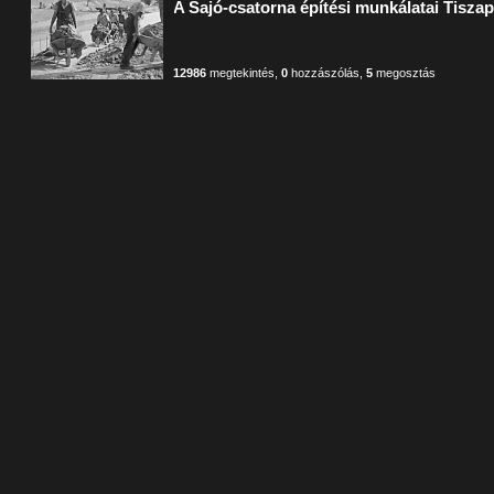
A Sajó-csatorna építési munkálatai Tisza
12986
megtekintés
,
0
hozzászólás
,
5
megosztás