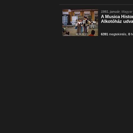
1991. január
, Magyar 
A Musica Histor
Alkotóház udv
6391
megtekintés
,
0
h