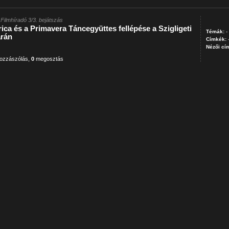
Filmhíradó 3/3. bejátszás
ica és a Primavera Táncegyüttes fellépése a Szigligeti
Témák:
-
arán
Címkék:
Nézői cí
ozzászólás
,
0
megosztás