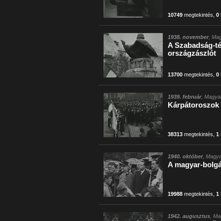
10749
megtekintés
,
0
1938. november
, Mag
A Szabadság-tér
országzászlót
13700
megtekintés
,
0
1939. február
, Magyar
Kárpátoroszok 
38313
megtekintés
,
1
1940. október
, Magya
A magyar-bolgá
19988
megtekintés
,
1
1942. augusztus
, Ma