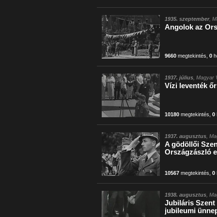
1935. szeptember
, M
Angolok az Ors
9660
megtekintés
,
0
h
1937. július
, Magyar V
Vízi leventék ő
10180
megtekintés
,
0
1937. augusztus
, Ma
A gödöllői Szen
Országzászló e
10567
megtekintés
,
0
1938. augusztus
, Ma
Jubiláris Szent
jubileumi ünne