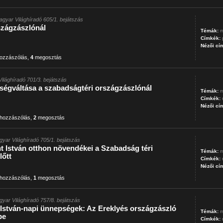
agyar Világhíradó 605/1. bejátszás
zágzászlónál
Témák:
m
Címkék:
Nézői cí
ozzászólás
,
4
megosztás
ilághíradó 701/3. bejátszás
rségváltása a szabadságtéri országzászlónál
Témák:
m
Címkék:
Nézői cí
hozzászólás
,
2
megosztás
gyar Világhíradó 705/1. bejátszás
t István otthon növendékei a Szabadság téri
Témák:
m
lőtt
Címkék:
Nézői cí
hozzászólás
,
1
megosztás
gyar Világhíradó 757/8. bejátszás
 István-napi ünnepségek: Az Ereklyés országzászló
Témák:
m
pe
Címkék: