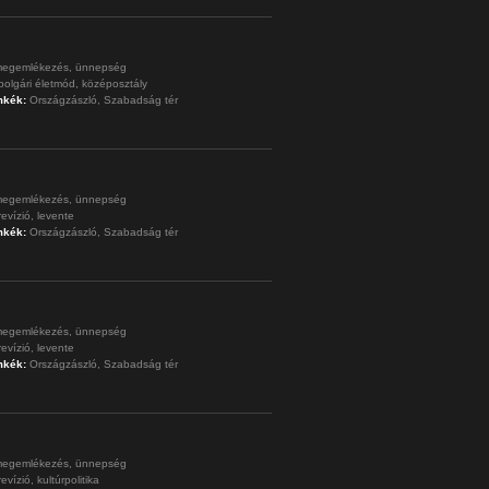
egemlékezés,
ünnepség
polgári életmód,
középosztály
mkék:
Országzászló,
Szabadság tér
egemlékezés,
ünnepség
revízió,
levente
mkék:
Országzászló,
Szabadság tér
egemlékezés,
ünnepség
revízió,
levente
mkék:
Országzászló,
Szabadság tér
egemlékezés,
ünnepség
revízió,
kultúrpolitika