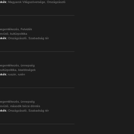
mkék:
Magyarok Világszövetsége,
Országzászló
egemlékezés,
Felvidék
revízió,
kultúrpolitika
mkék:
Országzászló,
Szabadság tér
egemlékezés,
ünnepség
kultúrpolitika,
kisebbségek
mkék:
ruszin,
rutén
egemlékezés,
ünnepség
revízió,
második bécsi döntés
mkék:
Országzászló,
Szabadság tér