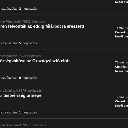
Nézői cí
hozzászólás
,
2
megosztás
yar Világhíradó 769/1. bejátszás
en felvonták az eddig félárbocra eresztett
Témák:
m
Címkék:
Nézői cí
hozzászólás
,
5
megosztás
 Világhíradó 780/3. bejátszás
őrségváltása az Országzászló előtt
Témák:
m
Címkék:
Nézői cí
hozzászólás
,
9
megosztás
r Világhíradó 867/8. bejátszás
r testvériség ünnepe.
Témák:
m
Címkék:
Nézői cí
hozzászólás
,
1
megosztás
gyar Világhíradó 963/1. bejátszás