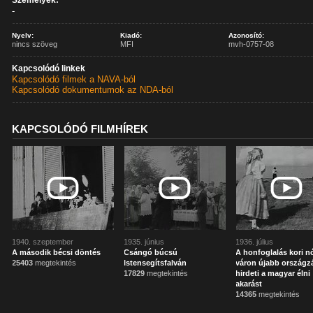
Személyek:
-
Nyelv:
Kiadó:
Azonosító:
nincs szöveg
MFI
mvh-0757-08
Kapcsolódó linkek
Kapcsolódó filmek a NAVA-ból
Kapcsolódó dokumentumok az NDA-ból
KAPCSOLÓDÓ FILMHÍREK
1940. szeptember
1935. június
1936. július
A második bécsi döntés
Csángó búcsú
A honfoglalás kori n
25403
megtekintés
Istensegítsfalván
váron újabb országz
17829
megtekintés
hirdeti a magyar élni
akarást
14365
megtekintés