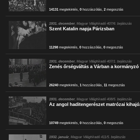
14131
megtekintés
,
0
hozzászólás
,
2
megosztás
1931. december
, Magyar Világhíradó 407/6. bejátszás
Szent Katalin napja Párizsban
11298
megtekintés
,
0
hozzászólás
,
0
megosztás
1931. december
, Magyar Világhíradó 407/1. bejátszás
Zenés őrségváltás a Várban a kormányzó
26240
megtekintés
,
1
hozzászólás
,
11
megosztás
1931. december
, Magyar Világhíradó 408/5. bejátszás
Az angol haditengerészet matrózai kihaj
10749
megtekintés
,
0
hozzászólás
,
0
megosztás
1932. január
, Magyar Világhíradó 411/5. bejátszás