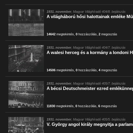
1931. november
, Magyar Világhíradó 404/8. bejátszás
A világháború hősi halottainak emléke 
14642
megtekintés
,
0
hozzászólás
,
2
megosztás
1931. november
, Magyar Világhíradó 404/7. bejátszás
A walesi herceg és a kormány a londoni
14506
megtekintés
,
0
hozzászólás
,
4
megosztás
1931. november
, Magyar Világhíradó 405/7. bejátszás
A bécsi Deutschmeister ezred emlékünne
11830
megtekintés
,
0
hozzászólás
,
6
megosztás
1931. november
, Magyar Világhíradó 405/5. bejátszás
V. György angol király megnyitja a parlam