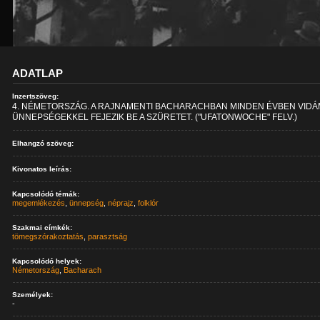
ADATLAP
Inzertszöveg:
4. NÉMETORSZÁG. A RAJNAMENTI BACHARACHBAN MINDEN ÉVBEN VID
ÜNNEPSÉGEKKEL FEJEZIK BE A SZÜRETET. ("UFATONWOCHE" FELV.)
Elhangzó szöveg:
Kivonatos leírás:
Kapcsolódó témák:
megemlékezés
,
ünnepség
,
néprajz
,
folklór
Szakmai címkék:
tömegszórakoztatás
,
parasztság
Kapcsolódó helyek:
Németország
,
Bacharach
Személyek:
-