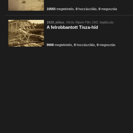
10593
megtekintés
,
0
hozzászólás
,
0
megosztás
1919. július
, Vörös Riport Film 19/2. bejátszás
A felrobbantott Tisza-híd
9908
megtekintés
,
0
hozzászólás
,
0
megosztás