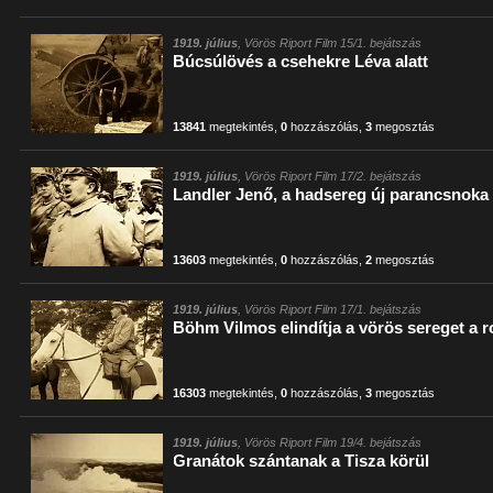
1919. július
, Vörös Riport Film 15/1. bejátszás
Búcsúlövés a csehekre Léva alatt
13841
megtekintés
,
0
hozzászólás
,
3
megosztás
1919. július
, Vörös Riport Film 17/2. bejátszás
Landler Jenő, a hadsereg új parancsnoka
13603
megtekintés
,
0
hozzászólás
,
2
megosztás
1919. július
, Vörös Riport Film 17/1. bejátszás
Böhm Vilmos elindítja a vörös sereget a 
16303
megtekintés
,
0
hozzászólás
,
3
megosztás
1919. július
, Vörös Riport Film 19/4. bejátszás
Granátok szántanak a Tisza körül