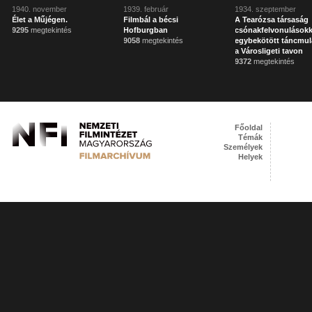
1940. november
1939. február
1934. szeptember
Élet a Műjégen.
Filmbál a bécsi
A Tearózsa társaság
9295
megtekintés
Hofburgban
csónakfelvonulásokk
9058
megtekintés
egybekötött táncmul
a Városligeti tavon
9372
megtekintés
Főoldal
Témák
Személyek
Helyek