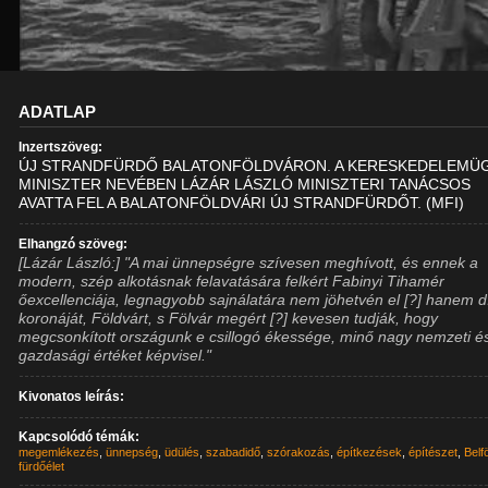
ADATLAP
Inzertszöveg:
ÚJ STRANDFÜRDŐ BALATONFÖLDVÁRON. A KERESKEDELEMÜG
MINISZTER NEVÉBEN LÁZÁR LÁSZLÓ MINISZTERI TANÁCSOS
AVATTA FEL A BALATONFÖLDVÁRI ÚJ STRANDFÜRDŐT. (MFI)
Elhangzó szöveg:
[Lázár László:] "A mai ünnepségre szívesen meghívott, és ennek a
modern, szép alkotásnak felavatására felkért Fabinyi Tihamér
őexcellenciája, legnagyobb sajnálatára nem jöhetvén el [?] hanem d
koronáját, Földvárt, s Fölvár megért [?] kevesen tudják, hogy
megcsonkított országunk e csillogó ékessége, minő nagy nemzeti é
gazdasági értéket képvisel."
Kivonatos leírás:
Kapcsolódó témák:
megemlékezés
,
ünnepség
,
üdülés
,
szabadidő
,
szórakozás
,
építkezések
,
építészet
,
Belf
fürdőélet