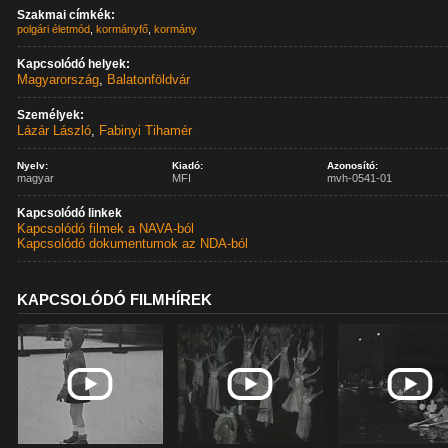
Szakmai címkék:
polgári életmód
,
kormányfő
,
kormány
Kapcsolódó helyek:
Magyarország
,
Balatonföldvár
Személyek:
Lázár László
,
Fabinyi Tihamér
Nyelv:
Kiadó:
Azonosító:
magyar
MFI
mvh-0541-01
Kapcsolódó linkek
Kapcsolódó filmek a NAVA-ból
Kapcsolódó dokumentumok az NDA-ból
KAPCSOLÓDÓ FILMHÍREK