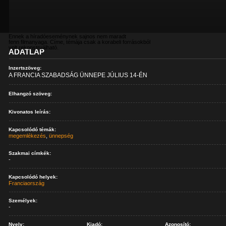
Ennek a híradóeseménynek sajnos nem maradt
fenn filmanyaga. Címe, témája csak a korabeli forrásokból
volt rekonstruálható.
ADATLAP
Inzertszöveg:
A FRANCIA SZABADSÁG ÜNNEPE JÚLIUS 14-ÉN
Elhangzó szöveg:
Kivonatos leírás:
Kapcsolódó témák:
megemlékezés
,
ünnepség
Szakmai címkék:
-
Kapcsolódó helyek:
Franciaország
Személyek:
-
Nyelv:
Kiadó:
Azonosító: