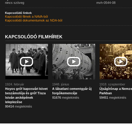
nincs szöveg
mvh-0544-08
Kapcsolódó linkek
Kapcsolódó filmek a NAVA-ból
Kapcsolódó dokumentumok az NDA-ból
KAPCSOLÓDÓ FILMHÍREK
1924. február
1948. június
1918. szeptember
Hoyos gróf kaposvári követ
A lábatlani cementgyár új
Újságírónap a Nemze
beszámolója és gróf Tisza
forgókemencéje
Parkban
István arcképének
81676
megtekintés
59451
megtekintés
leleplezése
80414
megtekintés