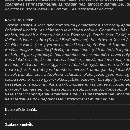
személyes színháztermének színpadán népi táncot mutatnak be. Íg
dolgoznak, szórakoznak a Soproni Fésűsfonalgyár dolgozói.
Kivonatos leírás:
Sopron látképe a környező dombokról (kimagaslik a Tűztorony épüle
Belvárosi utcakép (az előtérben lovaskocsi halad a Gambrinus-ház
mellett, távolabb a Storno-ház és a Tűztorony). Sztálin (ma: Deák) t
Kellner Sándor szobra (Szakál Ernő alkotása), háttérben a József Att
Általános Iskola (ma: gyermekvédelmi központ) épülete. A Soproni
Fésűsfonalgyár épületei (külsők), munkaképek (nők és férfiak a gé
mellett). A gyár sportpályái (kosárlabdázó nők szabadtéri, füves pály
Kosárlabdázó nők; úszómedence építése, rajtszámok felrakása, kor
festése). A Soproni Posztógyár és a Fésűsfonógyár kultúrháza (Ady
Endre út), külsők (főbejárat domborművekkel, propaganda plakátokk
belsők (ruhatár, aula a Népfront választási plakátjával, gyermekme
szoba (óvónő, játszó gyerekekkel, játékmozdony), társalgó (sakkozó
beszélgető, táncoló munkatársak), próbaterem (a céges fúvószene
gyakorol: karmester, trombitások, kürtösök, klarinétos, dobosok). A
vállalat tánccsoportjának előadása a helyi színházteremben (mosol
fiatal férfiak és nők néptáncszerű koreográfiát mutatnak be).
Kapcsolódó témák:
-
Szakmai címkék:
-