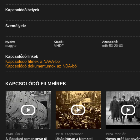
Kapcsolódó helyek:
-
Személyek:
-
Nyelv:
Kiadó:
Azonosító:
magyar
MHDF
mfh-53-20-03
Kapcsolódó linkek
Kapcsolódó filmek a NAVA-ból
Kapcsolódó dokumentumok az NDA-ból
KAPCSOLÓDÓ FILMHÍREK
1948. június
1918. szeptember
1924. február
A lábatlani cementgyár új
Újságírónap a Nemzeti
Hoyos gróf kaposvár