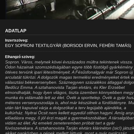
ADATLAP
Inzertszöveg:
EGY SOPRONI TEXTILGYÁR (BORSODI ERVIN, FEHÉRI TAMÁS)
Elhangzó szöveg:
Sopron. Város, melynek kövei évszázados múltra tekintenek vissza.
Ódon házainak szomszédságában egyre több füstölgő gyárkémény j
ötéves tervünk ipari létesítményeit. A Fésűsfonalgyár már Sopron új
arculatát tükrözi. A dolgozók magas termelési eredményeket értek e
választási békeversenyben. Száznegyven százalékos átlaggal dolgo
Bedőcz Emma. A sztahanovista Tarján elvtárs, és Kler Erzsébet
elmondhatják, hogy ilyen világos, tiszta üzemben könnyebben megy
munka és vidámabb lett az élet. Övék a sporttelep. Övék a gyár hu
méteres versenyuszodája is, ahol már készülnek a fürdőidényre. M
után tárt kapuival várja a dolgozókat a terv legújabb ajándéka, a
kultúrház. Nyitrai Öcsit nem kellett egyedül otthon hagyni. Amíg any
előadásra megy, ő jól érzi magát a gyermekszobában. A társalgóba
vidám az élet. Az emeleti zeneteremben próbát tart a gyár
fúvószenekara. A sztahanovista Tarján elvtárs klárinéton (sic!) játszi
akiket napközben a gépek mellett láttunk, most a gyár nyolcszáz