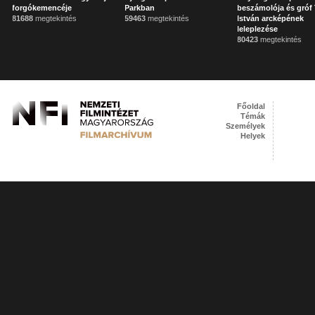
forgókemencéje
Parkban
beszámolója és gróf 
81688
megtekintés
59463
megtekintés
István arcképének
leleplezése
80423
megtekintés
Főoldal
Témák
Személyek
Helyek