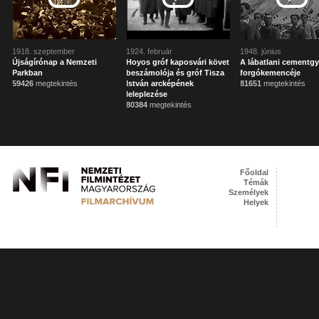
1918. szeptember
1924. február
1948. június
Újságírónap a Nemzeti
Hoyos gróf kaposvári követ
A lábatlani cementgy
Parkban
beszámolója és gróf Tisza
forgókemencéje
59426
megtekintés
István arcképének
81651
megtekintés
leleplezése
80384
megtekintés
Főoldal
Témák
Személyek
Helyek