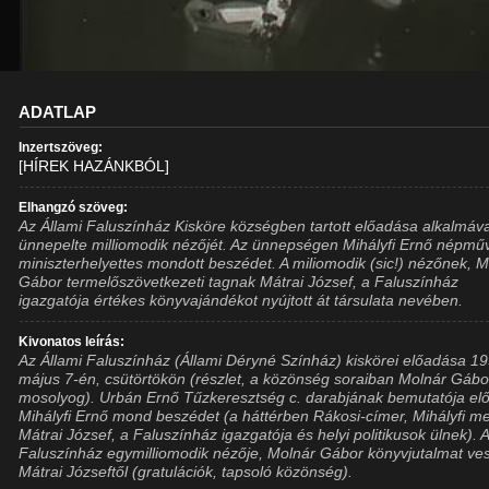
ADATLAP
Inzertszöveg:
[HÍREK HAZÁNKBÓL]
Elhangzó szöveg:
Az Állami Faluszínház Kisköre községben tartott előadása alkalmáva
ünnepelte milliomodik nézőjét. Az ünnepségen Mihályfi Ernő népműv
miniszterhelyettes mondott beszédet. A miliomodik (sic!) nézőnek, 
Gábor termelőszövetkezeti tagnak Mátrai József, a Faluszínház
igazgatója értékes könyvajándékot nyújtott át társulata nevében.
Kivonatos leírás:
Az Állami Faluszínház (Állami Déryné Színház) kiskörei előadása 19
május 7-én, csütörtökön (részlet, a közönség soraiban Molnár Gábo
mosolyog). Urbán Ernő Tűzkeresztség c. darabjának bemutatója elő
Mihályfi Ernő mond beszédet (a háttérben Rákosi-címer, Mihályfi mel
Mátrai József, a Faluszínház igazgatója és helyi politikusok ülnek). 
Faluszínház egymilliomodik nézője, Molnár Gábor könyvjutalmat ves
Mátrai Józseftől (gratulációk, tapsoló közönség).