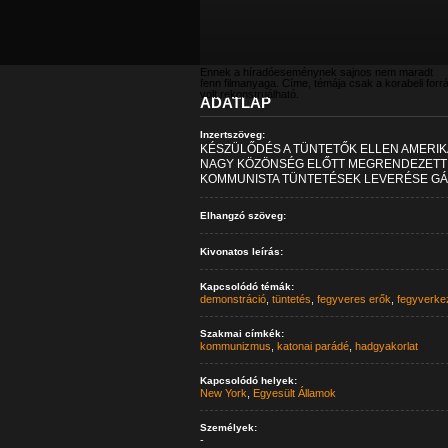
Ennek a híradóeseménynek sajnos nem maradt
fenn filmanyaga. Címe, témája csak a korabeli forr
volt rekonstruálható.
ADATLAP
Inzertszöveg:
KÉSZÜLŐDÉS A TÜNTETŐK ELLEN AMERIK
NAGY KÖZÖNSÉG ELŐTT MEGRENDEZETT A
KOMMUNISTA TÜNTETÉSEK LEVERÉSE GÁ
Elhangzó szöveg:
Kivonatos leírás:
Kapcsolódó témák:
demonstráció
,
tüntetés
,
fegyveres erők
,
fegyverke
Szakmai címkék:
kommunizmus
,
katonai parádé
,
hadgyakorlat
Kapcsolódó helyek:
New York
,
Egyesült Államok
Személyek:
-