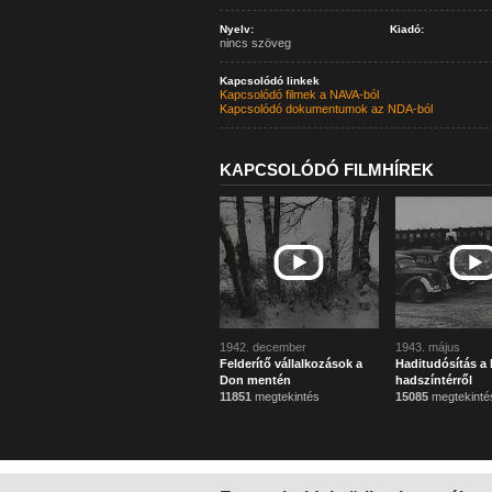
Nyelv:
Kiadó:
nincs szöveg
Kapcsolódó linkek
Kapcsolódó filmek a NAVA-ból
Kapcsolódó dokumentumok az NDA-ból
KAPCSOLÓDÓ FILMHÍREK
1942. december
1943. május
Felderítő vállalkozások a
Haditudósítás a k
Don mentén
hadszíntérről
11851
megtekintés
15085
megtekinté