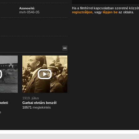
Ha a filmhírrel kapcsolatban szeretné közzé
Azonosító:
mvh-0546-05
regisztráljon
, vagy
lépjen be
az oldalra.
1919. július
eleti
Garbai elvtárs beszél
10571
megtekintés
s