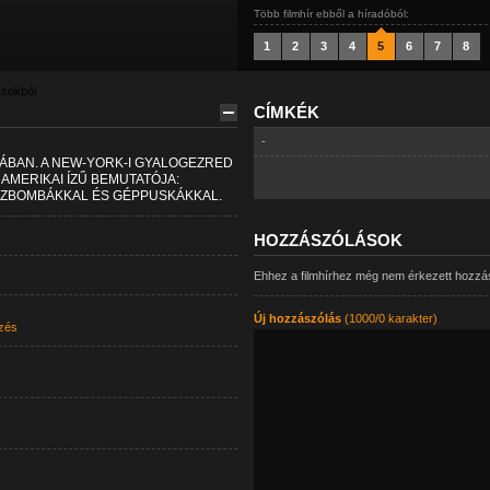
Több filmhír ebből a híradóból:
1
2
3
4
5
6
7
8
ásokból
CÍMKÉK
-
ÁBAN. A NEW-YORK-I GYALOGEZRED
MERIKAI ÍZŰ BEMUTATÓJA:
ZBOMBÁKKAL ÉS GÉPPUSKÁKKAL.
HOZZÁSZÓLÁSOK
Ehhez a filmhírhez még nem érkezett hozzá
Új hozzászólás
(1000/0 karakter)
zés