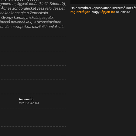
anterem, figyelő tanár (Holló Sándor?),
Ha a filmhírrel kapcsolatban szeretné közzé
s Ágnes zongoraleckét vesz (élő, részlet,
regisztráljon
, vagy
lépjen be
az oldalra.
enekar koncertje a Zeneiskola
 György karnagy, iskolaigazgató;
k, éneklő növendékek). Közönségképek
lon ión oszlopokkal díszített homlokzata
Azonosító:
mfh-53-42-03