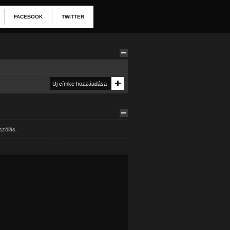
FACEBOOK
TWITTER
szólás.