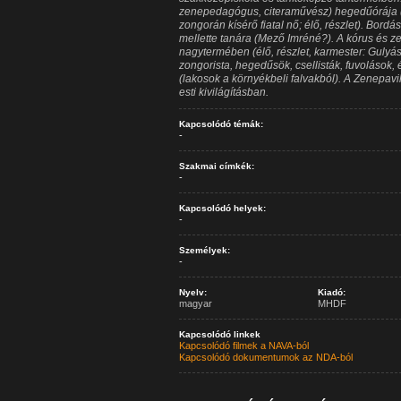
zenepedagógus, citeraművész) hegedűórája (t
zongorán kísérő fiatal nő; élő, részlet). Bordá
mellette tanára (Mező Imréné?). A kórus és z
nagytermében (élő, részlet, karmester: Gulyás
zongorista, hegedűsök, csellisták, fuvoláso
(lakosok a környékbeli falvakból). A Zenepavi
esti kivilágításban.
Kapcsolódó témák:
-
Szakmai címkék:
-
Kapcsolódó helyek:
-
Személyek:
-
Nyelv:
Kiadó:
magyar
MHDF
Kapcsolódó linkek
Kapcsolódó filmek a NAVA-ból
Kapcsolódó dokumentumok az NDA-ból