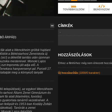
TOVÁBBKÜLDÖM
BEÁGYAZOM
CÍMKÉK
-
ABÓ ÁRPÁD)
 fák alatt a Wenckheim grófok hajdani
ődött a Békéstarhosi Zeneiskola új
HOZZÁSZÓLÁSOK
sic!) a délelőtti tanítás után újonnan
uzsika mestereivel. Monoki Lajos
Ehhez a filmhírhez még nem érkezett hozzá
iszt Impromtu-jét adja elő. A
Zenekara hangversenyt ad. Purcell 17.
laltatják meg a környező tanyák
Új hozzászólás
(1000/0 karakter)
ló települések), az egykori Wenckheim
kés-tarhosi Állami Zenei Gimnázium és
fái alatt (klarinétos, fuvolás).
s gyakorlata tanárnő vezetésével. A
n felépült és 1953-ban Kodály Zoltán
 diákokkal). Tanórák a zenei
: Monoki Lajos (későbbi