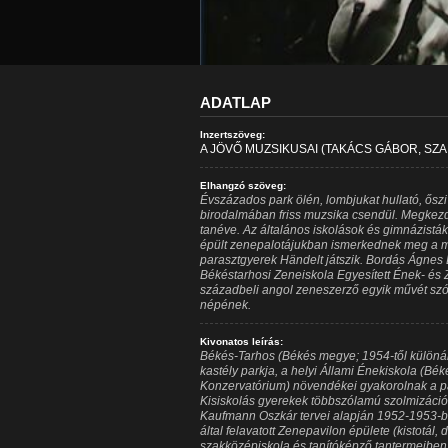
ADATLAP
Inzertszöveg:
A JÖVŐ MUZSIKUSAI (TAKÁCS GÁBOR, SZ
Elhangzó szöveg:
Évszázados park ölén, lombjukat hullató, őszi
birodalmában friss muzsika csendül. Megkezd
tanéve. Az általános iskolások és gimnázisták (
épült zenepalotájukban ismerkednek meg a m
parasztgyerek Händelt játszik. Bordás Ágnes L
Békéstarhosi Zeneiskola Egyesített Ének- és 
századbeli angol zeneszerző egyik művét szó
népének.
Kivonatos leírás:
Békés-Tarhos (Békés megye; 1954-től különál
kastély parkja, a helyi Állami Énekiskola (Bé
Konzervatórium) növendékei gyakorolnak a park 
Kisiskolás gyerekek többszólamú szolmizáció
Kaufmann Oszkár tervei alapján 1952-1953-ba
által felavatott Zenepavilon épülete (kistotál,
szakközépiskola és tanítóképző tantermeiben