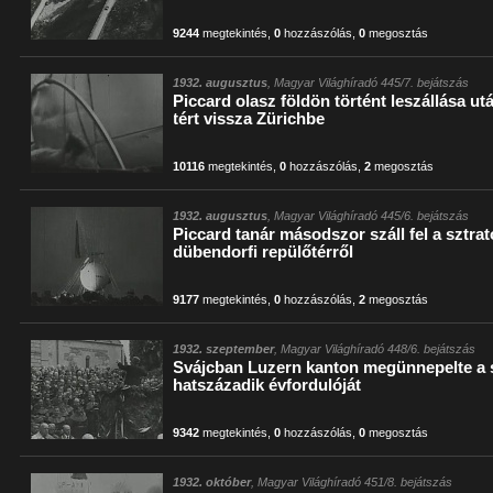
9244
megtekintés
,
0
hozzászólás
,
0
megosztás
1932. augusztus
, Magyar Világhíradó 445/7. bejátszás
Piccard olasz földön történt leszállása u
tért vissza Zürichbe
10116
megtekintés
,
0
hozzászólás
,
2
megosztás
1932. augusztus
, Magyar Világhíradó 445/6. bejátszás
Piccard tanár másodszor száll fel a sztrat
dübendorfi repülőtérről
9177
megtekintés
,
0
hozzászólás
,
2
megosztás
1932. szeptember
, Magyar Világhíradó 448/6. bejátszás
Svájcban Luzern kanton megünnepelte a 
hatszázadik évfordulóját
9342
megtekintés
,
0
hozzászólás
,
0
megosztás
1932. október
, Magyar Világhíradó 451/8. bejátszás