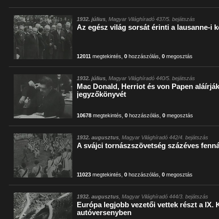
1932. július
, Magyar Világhíradó 437/5. bejátszás
Az egész világ sorsát érinti a lausanne-i 
12011
megtekintés
,
0
hozzászólás
,
0
megosztás
1932. július
, Magyar Világhíradó 440/5. bejátszás
Mac Donald, Herriot és von Papen aláírják
jegyzőkönyvét
10678
megtekintés
,
0
hozzászólás
,
0
megosztás
1932. augusztus
, Magyar Világhíradó 442/4. bejátszás
A svájci tornászszövetség százéves fenná
11023
megtekintés
,
0
hozzászólás
,
0
megosztás
1932. augusztus
, Magyar Világhíradó 444/3. bejátszás
Európa legjobb vezetői vettek részt a IX.
autóversenyben