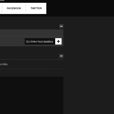
FACEBOOK
TWITTER
szólás.