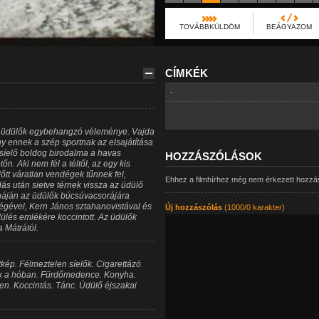
TOVÁBBKÜLDÖM
BEÁGYAZOM
CÍMKÉK
-
zi üdülők egybehangzó véleménye. Vajda
ny ennek a szép sportnak az elsajátítása
a síelő boldog birodalma a havas
HOZZÁSZÓLÁSOK
. Aki nem fél a téltől, az egy kis
őtt váratlan vendégek tűnnek fel,
Ehhez a filmhírhez még nem érkezett hozzá
s után sietve térnek vissza az üdülő
háján az üdülők búcsúvacsorájára
ségével, Kern János sztahanovistával és
Új hozzászólás
(1000/0 karakter)
dülés emlékére koccintott. Az üdülők
 Mátrától.
tkép. Félmeztelen síelők. Cigarettázó
ok a hóban. Fürdőmedence. Konyha.
en. Koccintás. Tánc. Üdülő éjszakai