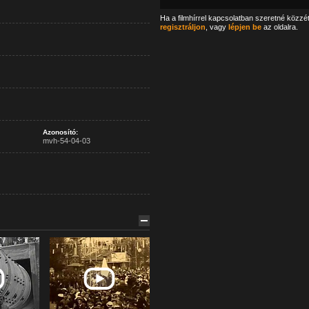
Ha a filmhírrel kapcsolatban szeretné közzé
regisztráljon
, vagy
lépjen be
az oldalra.
Azonosító:
mvh-54-04-03