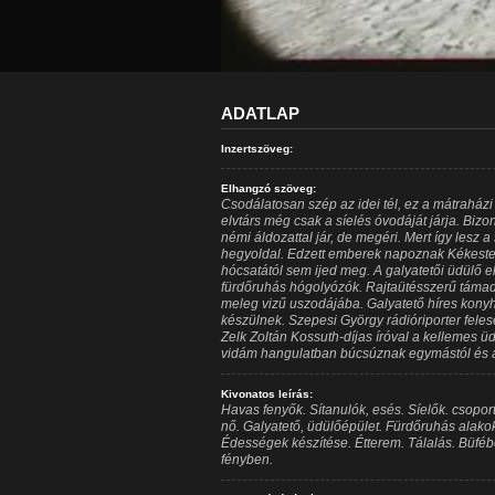
ADATLAP
Inzertszöveg:
Elhangzó szöveg:
Csodálatosan szép az idei tél, ez a mátrahá
elvtárs még csak a síelés óvodáját járja. Bizo
némi áldozattal jár, de megéri. Mert így lesz 
hegyoldal. Edzett emberek napoznak Kékestetőn
hócsatától sem ijed meg. A galyatetői üdülő el
fürdőruhás hógolyózók. Rajtaütésszerű támadá
meleg vizű uszodájába. Galyatető híres kony
készülnek. Szepesi György rádióriporter fele
Zelk Zoltán Kossuth-díjas íróval a kellemes ü
vidám hangulatban búcsúznak egymástól és a
Kivonatos leírás:
Havas fenyők. Sítanulók, esés. Síelők. csopor
nő. Galyatető, üdülőépület. Fürdőruhás alak
Édességek készítése. Étterem. Tálalás. Büféb
fényben.