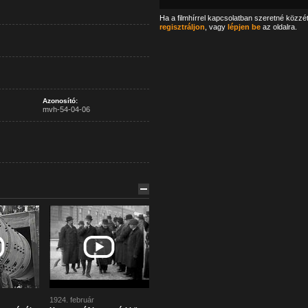
Ha a filmhírrel kapcsolatban szeretné közzé
regisztráljon
, vagy
lépjen be
az oldalra.
Azonosító:
mvh-54-04-06
1924. február