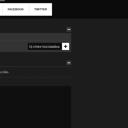
FACEBOOK
TWITTER
szólás.