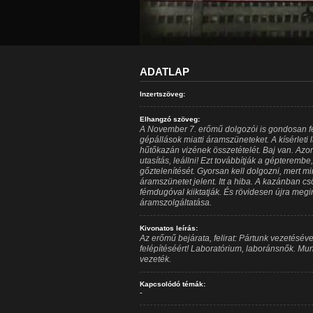
ADATLAP
Inzertszöveg:
Elhangzó szöveg:
A November 7. erőmű dolgozói is gondosan fe
gépállások miatti áramszüneteket. A kísérleti
hűtőkazán vizének összetételét. Baj van. Az
utasítás, leállni! Ezt továbbítják a gépteremb
gőztelenítését. Gyorsan kell dolgozni, mert 
áramszünetet jelent. Itt a hiba. A kazánban cs
fémdugóval kiiktatják. És rövidesen újra meg
áramszolgáltatása.
Kivonatos leírás:
Az erőmű bejárata, felirat: Pártunk vezetésév
felépítéséért! Laboratórium, laboránsnők. Mun
vezeték.
Kapcsolódó témák:
-