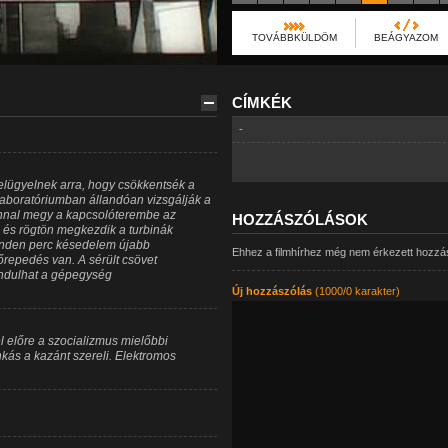
TOVÁBBKÜLDÖM
BEÁGYAZOM
CÍMKÉK
-
lügyelnek arra, hogy csökkentsék a
 laboratóriumban állandóan vizsgálják a
onnal megy a kapcsolóterembe az
HOZZÁSZÓLÁSOK
e, és rögtön megkezdik a turbinák
minden perc késedelem újabb
Ehhez a filmhírhez még nem érkezett hozzá
őrepedés van. A sérült csövet
indulhat a gépegység
Új hozzászólás
(1000/0 karakter)
el előre a szocializmus mielőbbi
kás a kazánt szereli. Elektromos