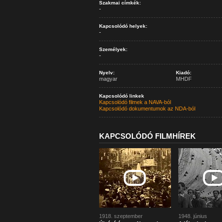
Szakmai címkék:
-
Kapcsolódó helyek:
-
Személyek:
-
Nyelv:
Kiadó:
magyar
MHDF
Kapcsolódó linkek
Kapcsolódó filmek a NAVA-ból
Kapcsolódó dokumentumok az NDA-ból
KAPCSOLÓDÓ FILMHÍREK
1918. szeptember
1948. június