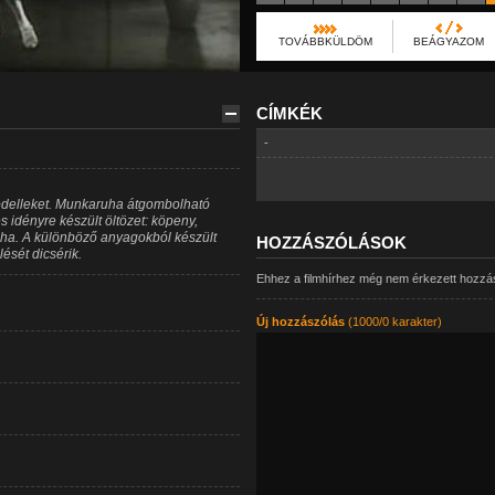
TOVÁBBKÜLDÖM
BEÁGYAZOM
CÍMKÉK
-
odelleket. Munkaruha átgombolható
s idényre készült öltözet: köpeny,
 ruha. A különböző anyagokból készült
HOZZÁSZÓLÁSOK
lését dicsérik.
Ehhez a filmhírhez még nem érkezett hozzá
Új hozzászólás
(1000/0 karakter)