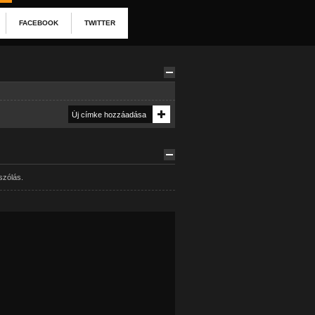
FACEBOOK
TWITTER
szólás.