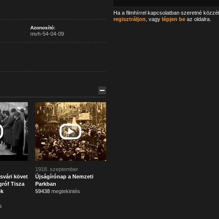
Ha a filmhírrel kapcsolatban szeretné közzé
regisztráljon
, vagy
lépjen be
az oldalra.
Azonosító:
mvh-54-04-09
1918. szeptember
svári követ
Újságírónap a Nemzeti
róf Tisza
Parkban
ek
59438
megtekintés
s