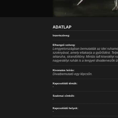
ADATLAP
Inzertszöveg:
Elhangzó szöveg:
Lengyelországban bemutatták az idei ruham
szoknyával, amely eltakarja a gyűrődést. Telje
sétaruha, strandöltöny. Mintás taft kisestélyi
nagyestélyi ruhák is a lengyel divattervezők íz
Kivonatos leírás:
Divatbemutató egy lépcsőn.
Kapcsolódó témák:
-
Szakmai címkék:
-
Kapcsolódó helyek:
-