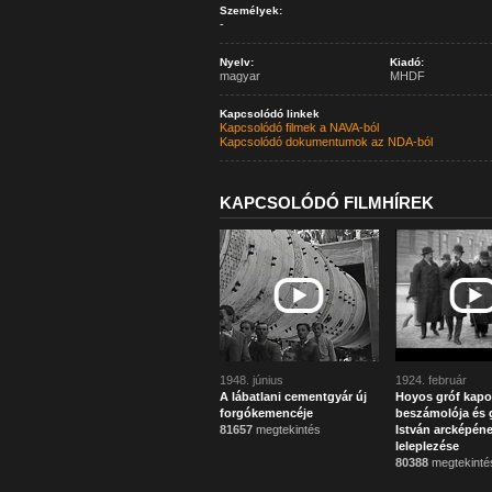
Személyek:
-
Nyelv:
Kiadó:
magyar
MHDF
Kapcsolódó linkek
Kapcsolódó filmek a NAVA-ból
Kapcsolódó dokumentumok az NDA-ból
KAPCSOLÓDÓ FILMHÍREK
1948. június
1924. február
A lábatlani cementgyár új
Hoyos gróf kapo
forgókemencéje
beszámolója és g
81657
megtekintés
István arcképén
leleplezése
80388
megtekinté