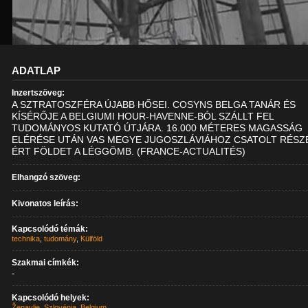
ADATLAP
Inzertszöveg:
A SZTRATOSZFÉRA ÚJABB HŐSEI. COSYNS BELGA TANÁR ÉS
KÍSÉRŐJE A BELGIUMI HOUR-HAVENNE-BÓL SZÁLLT FEL
TUDOMÁNYOS KUTATÓ ÚTJÁRA. 16.000 MÉTERES MAGASSÁG
ELÉRÉSE UTÁN VAS MEGYE JUGOSZLÁVIÁHOZ CSATOLT RÉSZ
ÉRT FÖLDET A LÉGGÖMB. (FRANCE-ACTUALITÉS)
Elhangzó szöveg:
Kivonatos leírás:
Kapcsolódó témák:
technika
,
tudomány
,
Külföld
Szakmai címkék:
-
Kapcsolódó helyek:
Ženavlje
,
Szlovénia
,
Belgium