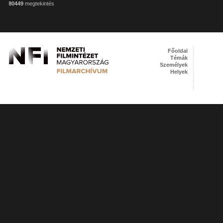
80449
megtekintés
Főoldal
Témák
Személyek
Helyek