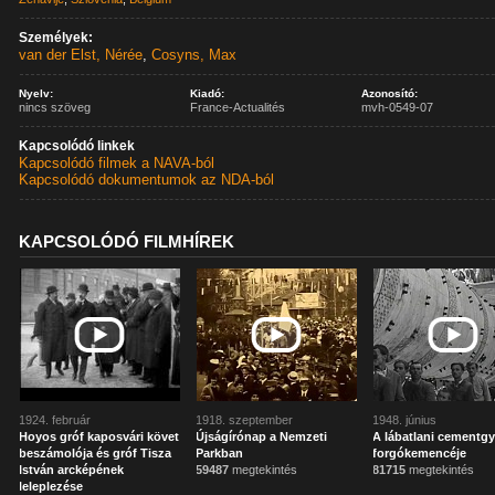
Személyek:
van der Elst, Nérée
,
Cosyns, Max
Nyelv:
Kiadó:
Azonosító:
nincs szöveg
France-Actualités
mvh-0549-07
Kapcsolódó linkek
Kapcsolódó filmek a NAVA-ból
Kapcsolódó dokumentumok az NDA-ból
KAPCSOLÓDÓ FILMHÍREK
1924. február
1918. szeptember
1948. június
Hoyos gróf kaposvári követ
Újságírónap a Nemzeti
A lábatlani cementgy
beszámolója és gróf Tisza
Parkban
forgókemencéje
István arcképének
59487
megtekintés
81715
megtekintés
leleplezése