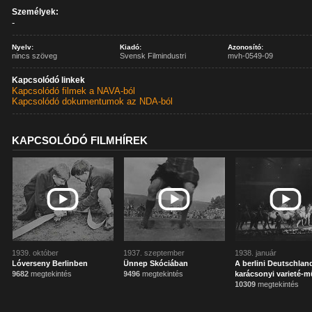
Személyek:
-
Nyelv:
Kiadó:
Azonosító:
nincs szöveg
Svensk Filmindustri
mvh-0549-09
Kapcsolódó linkek
Kapcsolódó filmek a NAVA-ból
Kapcsolódó dokumentumok az NDA-ból
KAPCSOLÓDÓ FILMHÍREK
1939. október
1937. szeptember
1938. január
Lóverseny Berlinben
Ünnep Skóciában
A berlini Deutschlan
9682
megtekintés
9496
megtekintés
karácsonyi varieté-
10309
megtekintés