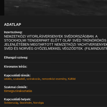
ADATLAP
Inzertszöveg:
NEMZETKÖZI VITORLÁSVERSENYEK SVÉDORSZÁGBAN. A
STOCKHOLMI TENGERPART ELŐTT OLÁF SVÉD TRÓNÖRÖKÖS
JELENLÉTÉBEN MEGTARTOTT NEMZETKÖZI YACHTVERSENYE
SVÉD ÉS NORVÉG GYŐZELMEKKEL VÉGZŐDTEK. (FILMINDUSTR
Elhangzó szöveg:
Kivonatos leírás:
Kapcsolódó témák:
üdülés
,
szabadidő
,
szórakozás
,
nemzetközi esemény
,
Külföld
Szakmai címkék:
tömegszórakoztatás
Kapcsolódó helyek:
Svédország
,
Stockholm
,
Norvégia