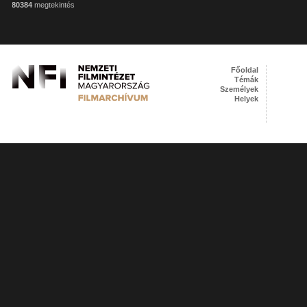
80384
megtekintés
Főoldal
Témák
Személyek
Helyek