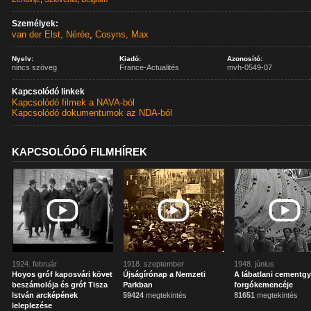
Személyek:
van der Elst, Nérée
,
Cosyns, Max
Nyelv:
Kiadó:
Azonosító:
nincs szöveg
France-Actualités
mvh-0549-07
Kapcsolódó linkek
Kapcsolódó filmek a NAVA-ból
Kapcsolódó dokumentumok az NDA-ból
KAPCSOLÓDÓ FILMHÍREK
1924. február
1918. szeptember
1948. június
Hoyos gróf kaposvári követ
Újságírónap a Nemzeti
A lábatlani cementgy
beszámolója és gróf Tisza
Parkban
forgókemencéje
István arcképének
59424
megtekintés
81651
megtekintés
leleplezése