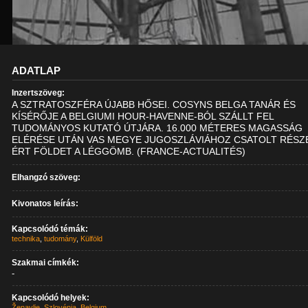
ADATLAP
Inzertszöveg:
A SZTRATOSZFÉRA ÚJABB HŐSEI. COSYNS BELGA TANÁR ÉS
KÍSÉRŐJE A BELGIUMI HOUR-HAVENNE-BÓL SZÁLLT FEL
TUDOMÁNYOS KUTATÓ ÚTJÁRA. 16.000 MÉTERES MAGASSÁG
ELÉRÉSE UTÁN VAS MEGYE JUGOSZLÁVIÁHOZ CSATOLT RÉSZ
ÉRT FÖLDET A LÉGGÖMB. (FRANCE-ACTUALITÉS)
Elhangzó szöveg:
Kivonatos leírás:
Kapcsolódó témák:
technika
,
tudomány
,
Külföld
Szakmai címkék:
-
Kapcsolódó helyek:
Ženavlje
,
Szlovénia
,
Belgium