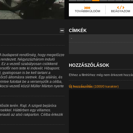
TOVÁBBKÜLDÖM
BEÁGYAZOM
CÍMKÉK
-
 A budapesti rendőrség, hogy megelőzze
t rendezett. Négyszázhárom induló
. Ez a vezető szabályosan csökkenti
HOZZÁSZÓLÁSOK
rsofőr nem tette ki indexét. Hibapont.
gyalogosan is be kell tartani a
Ehhez a filmhírhez még nem érkezett hozzá
rző állomásra sietnek. Egy aláírás, és
rintve futottak be a versenyzők a célba,
ocsi-vezető közül Müller Márton nyerte
Új hozzászólás
(1000/0 karakter)
sök terén. Rajt. A szigeti bejáróra
esekkel. Háttérben egy villamos.
rautó az alsó rakparton. Célba érkezik