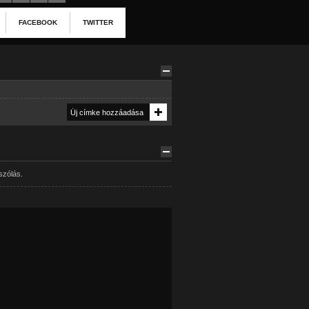
FACEBOOK
TWITTER
szólás.