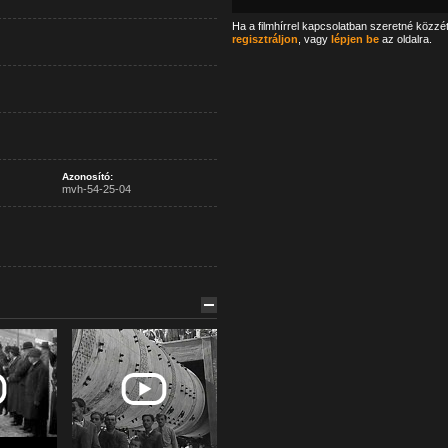
Ha a filmhírrel kapcsolatban szeretné közzé
regisztráljon
, vagy
lépjen be
az oldalra.
Azonosító:
mvh-54-25-04