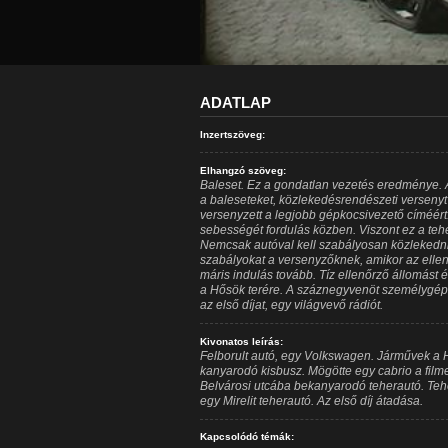
ADATLAP
Inzertszöveg:
Elhangzó szöveg:
Baleset. Ez a gondatlan vezetés eredménye.
a baleseteket, közlekedésrendészeti verseny
versenyzett a legjobb gépkocsivezető címéért
sebességét fordulás közben. Viszont ez a tehe
Nemcsak autóval kell szabályosan közlekedni, 
szabályokat a versenyzőknek, amikor az ellenő
máris indulás tovább. Tíz ellenőrző állomást é
a Hősök terére. A száznegyvenöt személygépk
az első díjat, egy világvevő rádiót.
Kivonatos leírás:
Felborult autó, egy Volkswagen. Járművek a Hő
kanyarodó kisbusz. Mögötte egy cabrio a film
Belvárosi utcába bekanyarodó teherautó. Tehe
egy Mirelit teherautó. Az első díj átadása.
Kapcsolódó témák: