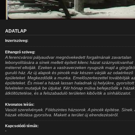
ADATLAP
Inzertszöveg:
Elhangzó szöveg:
A ferencvárosi pályaudvar megnövekedett forgalmának zavartalan
lebonyolítására a sínek mellett épített kilenc házat száznyolcvanhat
méterrel eltolják. Ezeken a vastraverzeken nyugszik majd a görgők
guruló ház. Az új alapok és pincék már készen várják az odaérkező
épületeket. Megkezdődik a munka. Emelőszerkezettel továbbítják a
épületeket. És mivel a házak lassan haladnak új helyükre, gyorsított
felvételen mutatjuk be útjukat. Két hónap múlva befejeződik a házak
átköltöztetése, és a felszabaduló területen kibővítik a sínhálózatot.
Kivonatos leírás:
Vasúti szerelvények. Földszintes házsorok. A pincék építése. Sínek.
házak eltolása gyorsítva. Makett a terület új elrendezéséről.
Kapcsolódó témák:
-