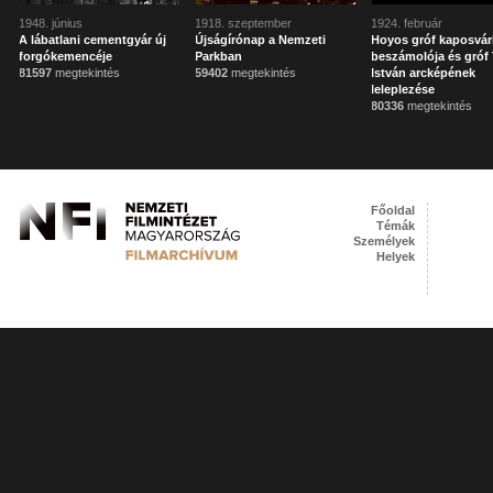
1948. június
1918. szeptember
1924. február
A lábatlani cementgyár új
Újságírónap a Nemzeti
Hoyos gróf kaposvár
forgókemencéje
Parkban
beszámolója és gróf 
81597
megtekintés
59402
megtekintés
István arcképének
leleplezése
80336
megtekintés
Főoldal
Témák
Személyek
Helyek