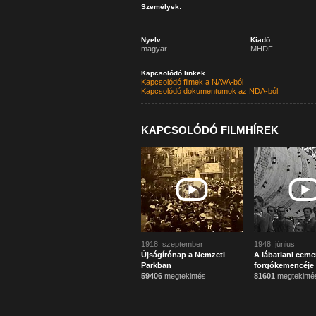
Személyek:
-
Nyelv:
Kiadó:
magyar
MHDF
Kapcsolódó linkek
Kapcsolódó filmek a NAVA-ból
Kapcsolódó dokumentumok az NDA-ból
KAPCSOLÓDÓ FILMHÍREK
1918. szeptember
1948. június
Újságírónap a Nemzeti
A lábatlani ceme
Parkban
forgókemencéje
59406
megtekintés
81601
megtekinté