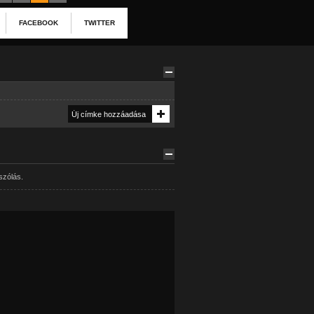
FACEBOOK
TWITTER
szólás.