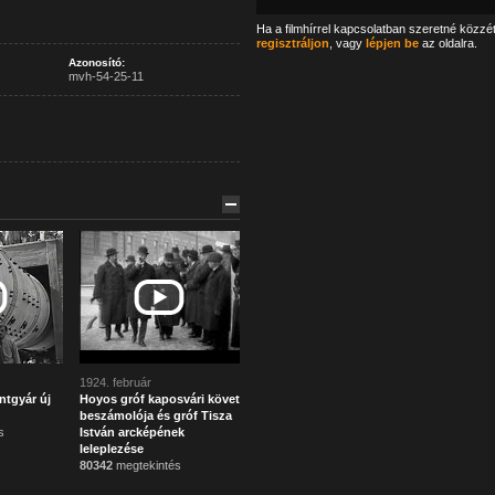
Ha a filmhírrel kapcsolatban szeretné közzé
regisztráljon
, vagy
lépjen be
az oldalra.
Azonosító:
mvh-54-25-11
1924. február
ntgyár új
Hoyos gróf kaposvári követ
beszámolója és gróf Tisza
s
István arcképének
leleplezése
80342
megtekintés