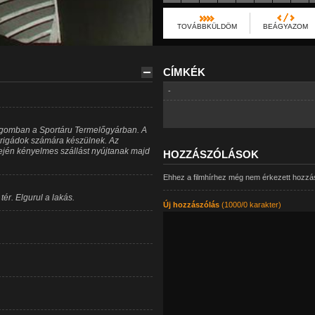
TOVÁBBKÜLDÖM
BEÁGYAZOM
CÍMKÉK
-
rgomban a Sportáru Termelőgyárban. A
brigádok számára készülnek. Az
jén kényelmes szállást nyújtanak majd
HOZZÁSZÓLÁSOK
Ehhez a filmhírhez még nem érkezett hozzá
ér. Elgurul a lakás.
Új hozzászólás
(1000/0 karakter)