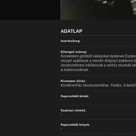
ADATLAP
Inzertszöveg:
Elhangzó szöveg:
Kerekeken gördülő lakásokat építenek Eszte
mozgó szállások a mezőn dolgozó traktoros 
összkomfortos hálókocsik a nehéz munkák ide
a traktorosoknak.
Kivonatos leírás:
Konténerház összeszerelése. Festés. A belső t
Kapcsolódó témák:
-
Szakmai címkék:
-
Kapcsolódó helyek:
-