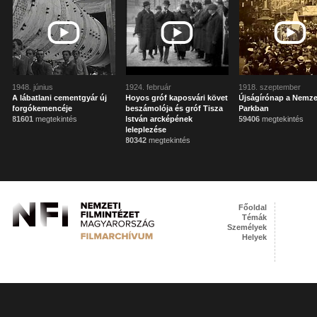
1948. június
1924. február
1918. szeptember
A lábatlani cementgyár új
Hoyos gróf kaposvári követ
Újságírónap a Nemze
forgókemencéje
beszámolója és gróf Tisza
Parkban
81601
megtekintés
István arcképének
59406
megtekintés
leleplezése
80342
megtekintés
Főoldal
Témák
Személyek
Helyek