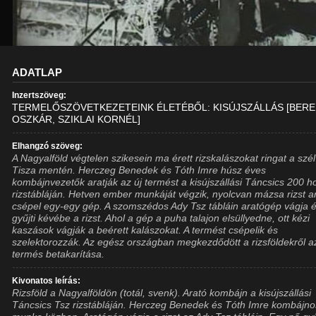
ADATLAP
Inzertszöveg:
TERMELŐSZÖVETKEZETEINK ÉLETÉBŐL: KISÚJSZÁLLÁS [BER
OSZKÁR, SZIKLAI KORNÉL]
Elhangzó szöveg:
A Nagyalföld végtelen szikesein ma érett rizskalászokat ringat a szél
Tisza mentén. Herczeg Benedek és Tóth Imre húsz éves
kombájnvezetők aratják az új termést a kisújszállási Táncsics 200 h
rizstábláján. Hetven ember munkáját végzik, nyolcvan mázsa rizst a
csépel egy-egy gép. A szomszédos Ady Tsz tábláin aratógép vágja 
gyűjti kévébe a rizst. Ahol a gép a puha talajon elsüllyedne, ott kézi
kaszások vágják a beérett kalászokat. A termést csépelik és
szelektorozzák. Az egész országban megkezdődött a rizsföldekről az
termés betakarítása.
Kivonatos leírás:
Rizsföld a Nagyalföldön (totál, svenk). Arató kombájn a kisújszállási
Táncsics Tsz rizstábláján. Herczeg Benedek és Tóth Imre kombájn