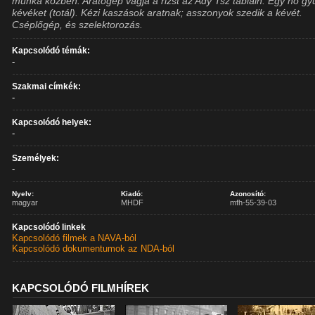
munka közben. Aratógép vágja a rizst az Ady Tsz tábláin. Egy nő gyű
kévéket (totál). Kézi kaszások aratnak; asszonyok szedik a kévét.
Cséplőgép, és szelektorozás.
Kapcsolódó témák:
-
Szakmai címkék:
-
Kapcsolódó helyek:
-
Személyek:
-
Nyelv:
Kiadó:
Azonosító:
magyar
MHDF
mfh-55-39-03
Kapcsolódó linkek
Kapcsolódó filmek a NAVA-ból
Kapcsolódó dokumentumok az NDA-ból
KAPCSOLÓDÓ FILMHÍREK