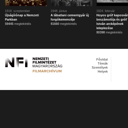
1918. szeptember
1948. június
1924. február
Újságírónap a Nemzeti
A lábatlani cementgyár új
Hoyos gróf kaposvár
Parkban
forgókemencéje
beszámolója és gróf 
59445
megtekintés
81660
megtekintés
István arcképének
leleplezése
80398
megtekintés
Főoldal
Témák
Személyek
Helyek