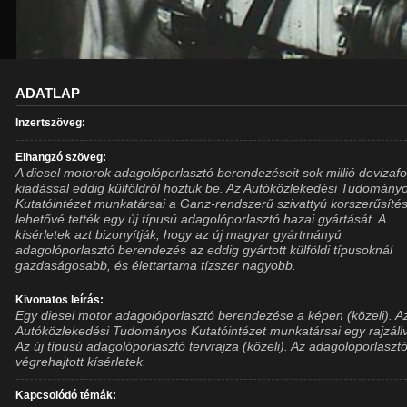
ADATLAP
Inzertszöveg:
Elhangzó szöveg:
A diesel motorok adagolóporlasztó berendezéseit sok millió devizafo
kiadással eddig külföldről hoztuk be. Az Autóközlekedési Tudomány
Kutatóintézet munkatársai a Ganz-rendszerű szivattyú korszerűsíté
lehetővé tették egy új típusú adagolóporlasztó hazai gyártását. A
kísérletek azt bizonyítják, hogy az új magyar gyártmányú
adagolóporlasztó berendezés az eddig gyártott külföldi típusoknál
gazdaságosabb, és élettartama tízszer nagyobb.
Kivonatos leírás:
Egy diesel motor adagolóporlasztó berendezése a képen (közeli). A
Autóközlekedési Tudományos Kutatóintézet munkatársai egy rajzáll
Az új típusú adagolóporlasztó tervrajza (közeli). Az adagolóporlaszt
végrehajtott kísérletek.
Kapcsolódó témák: