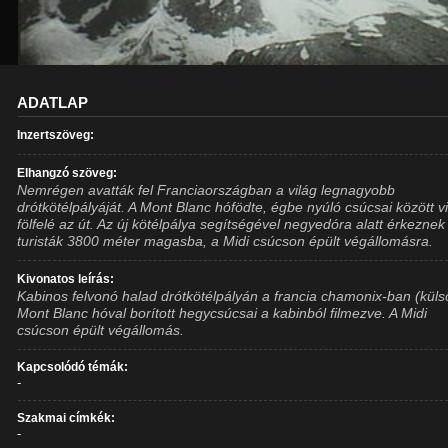
ADATLAP
Inzertszöveg:
Elhangzó szöveg:
Nemrégen avatták fel Franciaországban a világ legnagyobb
drótkötélpályáját. A Mont Blanc hófödte, égbe nyúló csúcsai között v
fölfelé az út. Az új kötélpálya segítségével negyedóra alatt érkeznek
turisták 3800 méter magasba, a Midi csúcson épült végállomásra.
Kivonatos leírás:
Kabinos felvonó halad drótkötélpályán a francia chamonix-ban (küls
Mont Blanc hóval borított hegycsúcsai a kabinból filmezve. A Midi
csúcson épült végállomás.
Kapcsolódó témák:
-
Szakmai címkék:
-