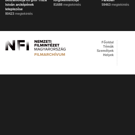
beszámolója és gróf Tisza
forgókemencéje
Parkban
István arcképének
81688
megtekintés
59463
megtekintés
leleplezése
80423
megtekintés
Főoldal
Témák
Személyek
Helyek