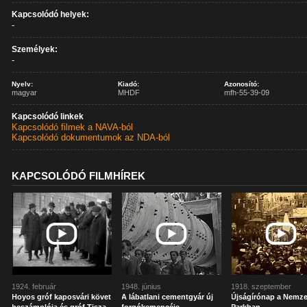
Kapcsolódó helyek:
-
Személyek:
-
Nyelv:
Kiadó:
Azonosító:
magyar
MHDF
mfh-55-39-09
Kapcsolódó linkek
Kapcsolódó filmek a NAVA-ból
Kapcsolódó dokumentumok az NDA-ból
KAPCSOLÓDÓ FILMHÍREK
1924. február
1948. június
1918. szeptember
Hoyos gróf kaposvári követ
A lábatlani cementgyár új
Újságírónap a Nemze