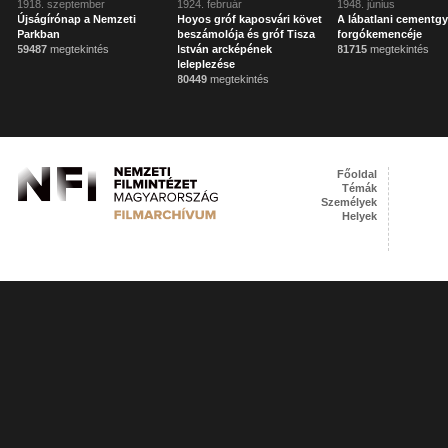
1918. szeptember
1924. február
1948. június
Újságírónap a Nemzeti
Hoyos gróf kaposvári követ
A lábatlani cementgy
Parkban
beszámolója és gróf Tisza
forgókemencéje
59487
megtekintés
István arcképének
81715
megtekintés
leleplezése
80449
megtekintés
Főoldal
Témák
Személyek
Helyek