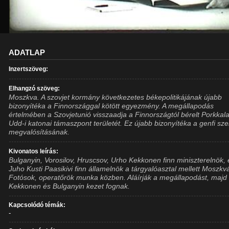
ADATLAP
Inzertszöveg:
Elhangzó szöveg:
Moszkva. A szovjet kormány következetes békepolitikájának újabb
bizonyítéka a Finnországgal kötött egyezmény. A megállapodás
értelmében a Szovjetunió visszaadja a Finnországtól bérelt Porkkal
Udd-i katonai támaszpont területét. Ez újabb bizonyítéka a genfi sz
megvalósításának.
Kivonatos leírás:
Bulganyin, Vorosilov, Hruscsov, Urho Kekkonen finn miniszterelnök, 
Juho Kusti Paasikivi finn államelnök a tárgyalóasztal mellett Moszkv
Fotósok, operatőrök munka közben. Aláírják a megállapodást, majd
Kekkonen és Bulganyin kezet fognak.
Kapcsolódó témák:
-