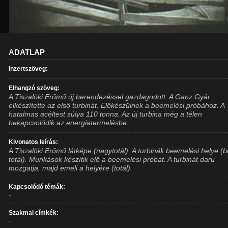
ADATLAP
Inzertszöveg:
Elhangzó szöveg:
A Tiszalöki Erőmű új berendezéssel gazdagodott. A Ganz Gyár
elkészítette az első turbinát. Előkészülnek a beemelési próbához. A
hatalmas acéltest súlya 110 tonna. Az új turbina még a télen
bekapcsolódik az energiatermelésbe.
Kivonatos leírás:
A Tiszalöki Erőmű látképe (nagytotál). A turbinák beemelési helye (b
totál). Munkások készítik elő a beemelési próbát. A turbinát daru
mozgatja, majd emeli a helyére (totál).
Kapcsolódó témák:
-
Szakmai címkék:
-