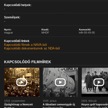
Kapcsolódó helyek:
-
Személyek:
-
Nyelv:
Kiadó:
Azonosító:
magyar
MHDF
mfh-55-43-05
Kapcsolódó linkek
Kapcsolódó filmek a NAVA-ból
Kapcsolódó dokumentumok az NDA-ból
KAPCSOLÓDÓ FILMHÍREK
1918. szeptember
1948. június
1924. február
Újságírónap a Nemzeti
A lábatlani cementgyár új
Hoyos gróf kaposvár