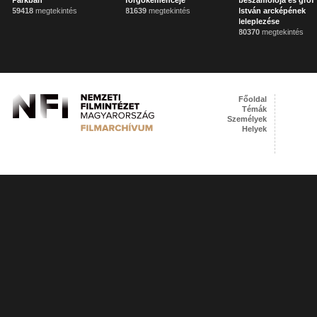
Parkban
forgókemencéje
beszámolója és gróf 
59418
megtekintés
81639
megtekintés
István arcképének
leleplezése
80370
megtekintés
Főoldal
Témák
Személyek
Helyek