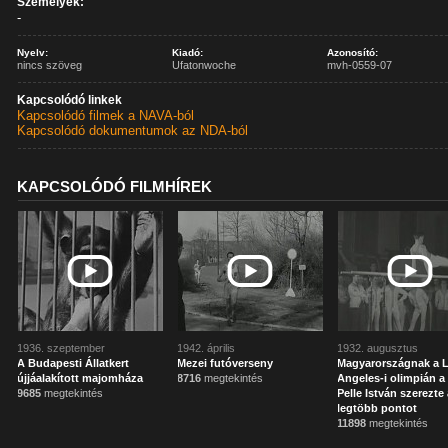
Személyek:
-
Nyelv:
Kiadó:
Azonosító:
nincs szöveg
Ufatonwoche
mvh-0559-07
Kapcsolódó linkek
Kapcsolódó filmek a NAVA-ból
Kapcsolódó dokumentumok az NDA-ból
KAPCSOLÓDÓ FILMHÍREK
1936. szeptember
1942. április
1932. augusztus
A Budapesti Állatkert
Mezei futóverseny
Magyarországnak a 
újjáalakított majomháza
8716
megtekintés
Angeles-i olimpián a
9685
megtekintés
Pelle István szerezte
legtöbb pontot
11898
megtekintés