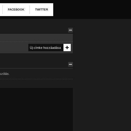
FACEBOOK
TWITTER
szólás.