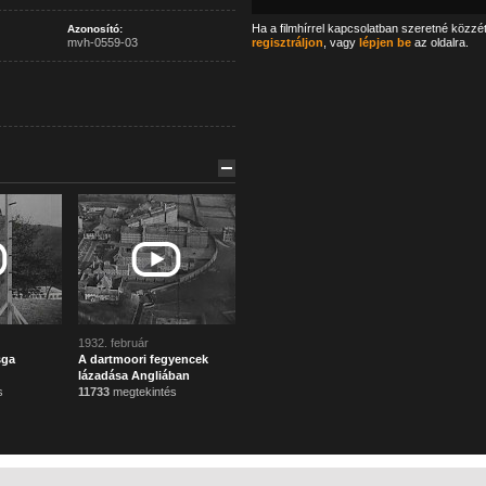
Ha a filmhírrel kapcsolatban szeretné közzé
Azonosító:
mvh-0559-03
regisztráljon
, vagy
lépjen be
az oldalra.
1932. február
sga
A dartmoori fegyencek
lázadása Angliában
s
11733
megtekintés