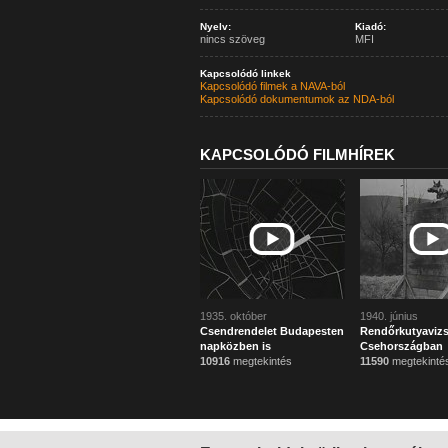
Nyelv:
Kiadó:
nincs szöveg
MFI
Kapcsolódó linkek
Kapcsolódó filmek a NAVA-ból
Kapcsolódó dokumentumok az NDA-ból
KAPCSOLÓDÓ FILMHÍREK
1935. október
1940. június
Csendrendelet Budapesten
Rendőrkutyaviz
napközben is
Csehországban
10916
megtekintés
11590
megtekinté