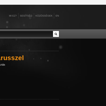
MI EZ?
SEGÍTSÉG
KÖZÖSSÉGEK
EN
no
baromfitenyésztés
Álgyai Pál
Alsóverecke
ztúriai herceg
tő
Baross Szövetség
Alice gloucesteri herce...
Alvik
II., spanyol ...
Belföld
Aljechin, Alekszandr
Amerika
russzel
hlquist
belpolitika
Almásy László
Amszterdam
t
 Sándor, alsók...
d
bemutatók
Almásy Pál
Angkorvat
ztás