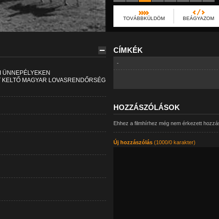
TOVÁBBKÜLDÖM
BEÁGYAZOM
CÍMKÉK
-
I ÜNNEPÉLYEKEN
T KELTŐ MAGYAR LOVASRENDŐRSÉG
HOZZÁSZÓLÁSOK
Ehhez a filmhírhez még nem érkezett hozzá
Új hozzászólás
(1000/0 karakter)