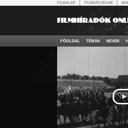
FILMALAP
FILMARCHÍVUM
MA
FŐOLDAL
TÉMÁK
NEVEK
agrárium
IV. Béla, magyar királ...
Aarau
állatvilág
Aczél Ilona
Addisz-Abeba
államfő
Aarons-Hughes, Ruth
Abapuszta
amerikai magya
Ádám Zoltán
Adony
államfő
Abay Nemes Oszkár
Abesszínia
Anschluss
Ady Endre
Adria
államosítás
Abe Nobuyuki
Abony
antant
Agárdi Gábor
Adua
Állatkert
Aczél György
Ácsteszér
antant
Ágotai Géza, dr.
Afrika