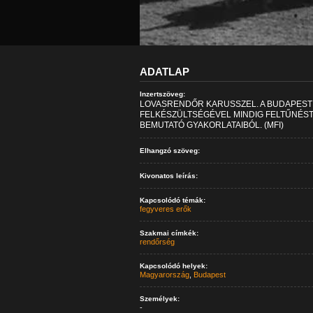
ADATLAP
Inzertszöveg:
LOVASRENDŐR KARUSSZEL. A BUDAPEST
FELKÉSZÜLTSÉGÉVEL MINDIG FELTŰNÉS
BEMUTATÓ GYAKORLATAIBÓL. (MFI)
Elhangzó szöveg:
Kivonatos leírás:
Kapcsolódó témák:
fegyveres erők
Szakmai címkék:
rendőrség
Kapcsolódó helyek:
Magyarország
,
Budapest
Személyek:
-