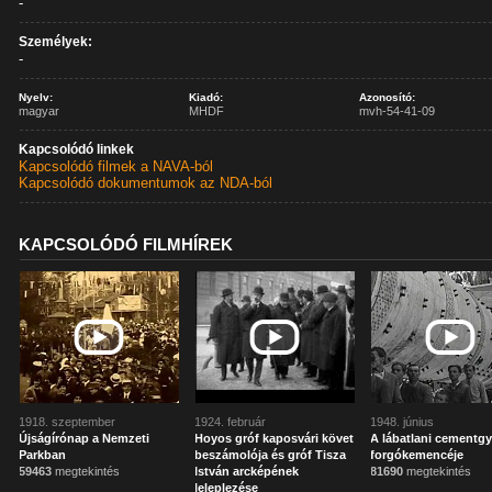
-
Személyek:
-
Nyelv:
Kiadó:
Azonosító:
magyar
MHDF
mvh-54-41-09
Kapcsolódó linkek
Kapcsolódó filmek a NAVA-ból
Kapcsolódó dokumentumok az NDA-ból
KAPCSOLÓDÓ FILMHÍREK
1918. szeptember
1924. február
1948. június
Újságírónap a Nemzeti
Hoyos gróf kaposvári követ
A lábatlani cementgy
Parkban
beszámolója és gróf Tisza
forgókemencéje
59463
megtekintés
István arcképének
81690
megtekintés
leleplezése