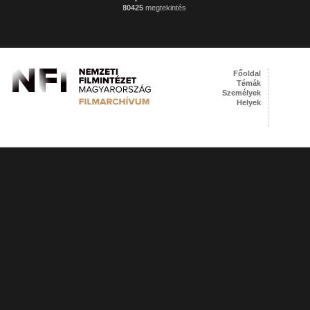
80425
megtekintés
Főoldal
Témák
Személyek
Helyek