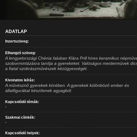
ADATLAP
Inzertszöveg:
Elhangzó szöveg:
A lengyelországi Chénia faluban Klára Prill híres keramikus népműv
szobormintázásra tanítja a gyerekeket. Valóságos mesterművek dic
a fiatal szobrászművészek kézügyességét.
Kivonatos leírás:
A művésznő gyerekek körében. A gyerekek különböző ember és
állatfigurákat készítenek agyagból.
Kapcsolódó témák:
-
Szakmai címkék:
-
Kapcsolódó helyek: