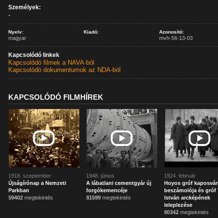
Személyek:
-
Nyelv:
Kiadó:
Azonosító:
magyar
mvh-56-13-03
Kapcsolódó linkek
Kapcsolódó filmek a NAVA-ból
Kapcsolódó dokumentumok az NDA-ból
KAPCSOLÓDÓ FILMHÍREK
1918. szeptember
1948. június
1924. február
Újságírónap a Nemzeti
A lábatlani cementgyár új
Hoyos gróf kaposvár
Parkban
forgókemencéje
beszámolója és gróf 
59402
megtekintés
81599
megtekintés
István arcképének
leleplezése
80342
megtekintés