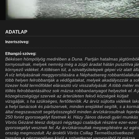
ADATLAP
Inzertszöveg:
Elhangzó szöveg:
Békésen hömpölyög medrében a Duna. Partján hatalmas jégtömbö
tornyosulnak, melyek nemrég még a zúgó áradat hátán pusztítva jár
környező vidéket. A töltésen túl, a szivattyútelepek gépei víz alatt ál
A víz lefolyásának meggyorsítására a Néphadsereg robbantóalakula
több helyen felrobbantják a védőgátakat, melyek akadályozzák a so
tízezer hold termőföldet elárasztó víz visszafolyását. A több méter 
töltés felrobbantásához sok mázsa robbanóanyagot helyeztek el. A j
közegészségügyi szervek az árterületen fekvő községek kútjait
vizsgálják, s ha szükséges, fertőtlenítik. Az árvíz sújtotta vidékek lak
a helyi tanácsok és pártszervek, minden erejükkel segítik, s a korm
által megszavazott segélyösszegből minden árvízkárosultnak fejenk
250 forint gyorssegélyt fizetnek ki. Házy János dávodi gyári munkás
Vörös Gézáné téesz dolgozó négytagú családjuk részére ezer-ezer f
gyorssegélyt vesznek fel. Az árvízkárosultak megsegítésére az egé
ország megmozdult. Az ároktői Vörös Csillag Termelőszövetkezet
tagsága a pénzsegélyen kívül a szövetkezet vagyonából öt mázsa