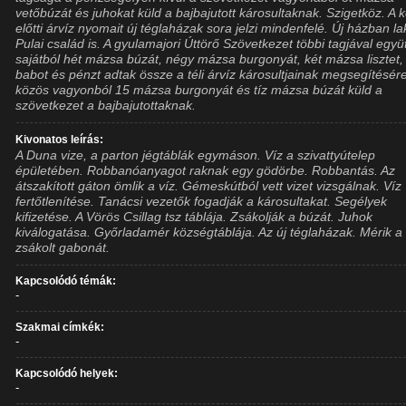
vetőbúzát és juhokat küld a bajbajutott károsultaknak. Szigetköz. A k
előtti árvíz nyomait új téglaházak sora jelzi mindenfelé. Új házban la
Pulai család is. A gyulamajori Úttörő Szövetkezet többi tagjával együ
sajátból hét mázsa búzát, négy mázsa burgonyát, két mázsa lisztet, 
babot és pénzt adtak össze a téli árvíz károsultjainak megsegítésére
közös vagyonból 15 mázsa burgonyát és tíz mázsa búzát küld a
szövetkezet a bajbajutottaknak.
Kivonatos leírás:
A Duna vize, a parton jégtáblák egymáson. Víz a szivattyútelep
épületében. Robbanóanyagot raknak egy gödörbe. Robbantás. Az
átszakított gáton ömlik a víz. Gémeskútból vett vizet vizsgálnak. Víz
fertőtlenítése. Tanácsi vezetők fogadják a károsultakat. Segélyek
kifizetése. A Vörös Csillag tsz táblája. Zsákolják a búzát. Juhok
kiválogatása. Győrladamér községtáblája. Az új téglaházak. Mérik a
zsákolt gabonát.
Kapcsolódó témák:
-
Szakmai címkék:
-
Kapcsolódó helyek:
-