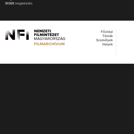
80368
megtekintés
Főoldal
Témák
Személyek
Helyek