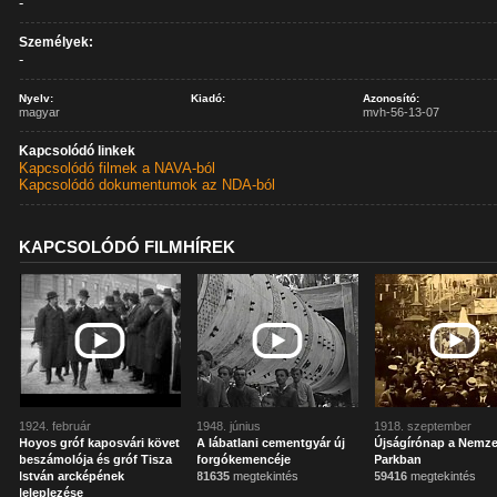
-
Személyek:
-
Nyelv:
Kiadó:
Azonosító:
magyar
mvh-56-13-07
Kapcsolódó linkek
Kapcsolódó filmek a NAVA-ból
Kapcsolódó dokumentumok az NDA-ból
KAPCSOLÓDÓ FILMHÍREK
1924. február
1948. június
1918. szeptember
Hoyos gróf kaposvári követ
A lábatlani cementgyár új
Újságírónap a Nemze
beszámolója és gróf Tisza
forgókemencéje
Parkban
István arcképének
81635
megtekintés
59416
megtekintés
leleplezése