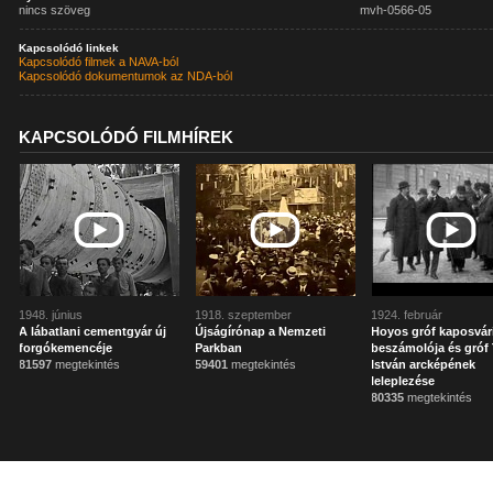
nincs szöveg
mvh-0566-05
Kapcsolódó linkek
Kapcsolódó filmek a NAVA-ból
Kapcsolódó dokumentumok az NDA-ból
KAPCSOLÓDÓ FILMHÍREK
1948. június
1918. szeptember
1924. február
A lábatlani cementgyár új
Újságírónap a Nemzeti
Hoyos gróf kaposvár
forgókemencéje
Parkban
beszámolója és gróf 
81597
megtekintés
59401
megtekintés
István arcképének
leleplezése
80335
megtekintés