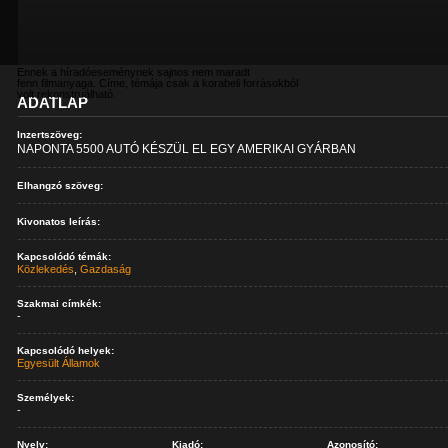
Ennek a híradóeseménynek sajnos nem maradt
fenn filmanyaga. Címe, témája csak a korabeli forrásokból
volt rekonstruálható.
ADATLAP
Inzertszöveg:
NAPONTA 5500 AUTÓ KÉSZÜL EL EGY AMERIKAI GYÁRBAN
Elhangzó szöveg:
Kivonatos leírás:
Kapcsolódó témák:
Közlekedés
,
Gazdaság
Szakmai címkék:
-
Kapcsolódó helyek:
Egyesült Államok
Személyek:
-
Nyelv:
Kiadó:
Azonosító: