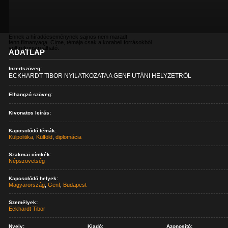
Ennek a híradóeseménynek sajnos nem maradt
fenn filmanyaga. Címe, témája csak a korabeli forrásokból
volt rekonstruálható.
ADATLAP
Inzertszöveg:
ECKHARDT TIBOR NYILATKOZATA A GENF UTÁNI HELYZETRŐL
Elhangzó szöveg:
Kivonatos leírás:
Kapcsolódó témák:
Külpolitika
,
Külföld
,
diplomácia
Szakmai címkék:
Népszövetség
Kapcsolódó helyek:
Magyarország
,
Genf
,
Budapest
Személyek:
Eckhardt Tibor
Nyelv:
Kiadó:
Azonosító: