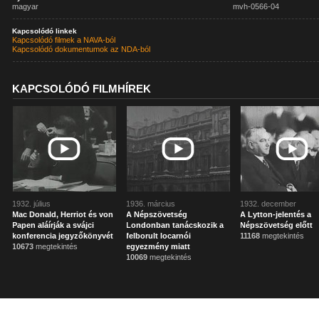
magyar
mvh-0566-04
Kapcsolódó linkek
Kapcsolódó filmek a NAVA-ból
Kapcsolódó dokumentumok az NDA-ból
KAPCSOLÓDÓ FILMHÍREK
1932. július
1936. március
1932. december
Mac Donald, Herriot és von
A Népszövetség
A Lytton-jelentés a
Papen aláírják a svájci
Londonban tanácskozik a
Népszövetség előtt
konferencia jegyzőkönyvét
felborult locarnói
11168
megtekintés
10673
megtekintés
egyezmény miatt
10069
megtekintés