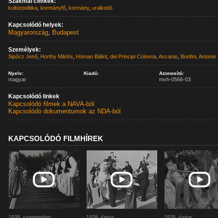
Szakmai címkék:
kultúrpolitika
,
kormányfő
,
kormány
,
uralkodó
Kapcsolódó helyek:
Magyarország
,
Budapest
Személyek:
Sipőcz Jenő
,
Horthy Miklós
,
Hóman Bálint
,
dei Principi Colonna, Ascanio
,
Bonfini, Antonio
Nyelv:
Kiadó:
Azonosító:
magyar
mvh-0566-03
Kapcsolódó linkek
Kapcsolódó filmek a NAVA-ból
Kapcsolódó dokumentumok az NDA-ból
KAPCSOLÓDÓ FILMHÍREK
1938. szeptember
1938. június
1935. június