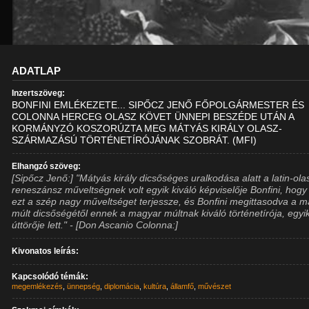
ADATLAP
Inzertszöveg:
BONFINI EMLÉKEZETE... SIPŐCZ JENŐ FŐPOLGÁRMESTER ÉS
COLONNA HERCEG OLASZ KÖVET ÜNNEPI BESZÉDE UTÁN A
KORMÁNYZÓ KOSZORÚZTA MEG MÁTYÁS KIRÁLY OLASZ-
SZÁRMAZÁSÚ TÖRTÉNETÍRÓJÁNAK SZOBRÁT. (MFI)
Elhangzó szöveg:
[Sipőcz Jenő:] "Mátyás király dicsőséges uralkodása alatt a latin-ola
reneszánsz műveltségnek volt egyik kiváló képviselője Bonfini, hogy 
ezt a szép nagy műveltséget terjessze, és Bonfini megittasodva a 
múlt dicsőségétől ennek a magyar múltnak kiváló történetírója, egyi
úttörője lett." - [Don Ascanio Colonna:]
Kivonatos leírás:
Kapcsolódó témák:
megemlékezés
,
ünnepség
,
diplomácia
,
kultúra
,
államfő
,
művészet