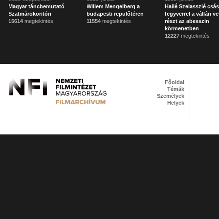
Magyar táncbemutató
Willem Mengelberg a
Hailé Szelasszié csá
Szatmárököritón
budapesti repülőtéren
fegyverrel a vállán v
15614
megtekintés
11554
megtekintés
részt az abesszin
körmenetben
12227
megtekintés
Főoldal
Témák
Személyek
Helyek