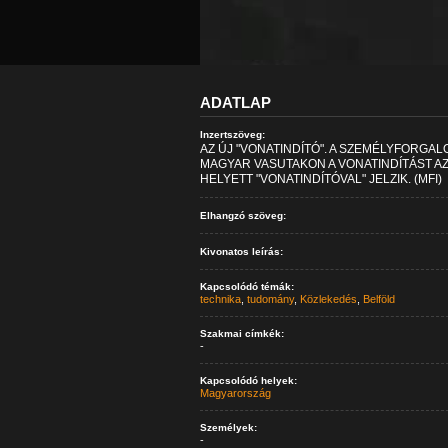
ADATLAP
Inzertszöveg:
AZ ÚJ "VONATINDÍTÓ". A SZEMÉLYFORGA
MAGYAR VASUTAKON A VONATINDÍTÁST AZ 
HELYETT "VONATINDÍTÓVAL" JELZIK. (MFI)
Elhangzó szöveg:
Kivonatos leírás:
Kapcsolódó témák:
technika
,
tudomány
,
Közlekedés
,
Belföld
Szakmai címkék:
-
Kapcsolódó helyek:
Magyarország
Személyek:
-