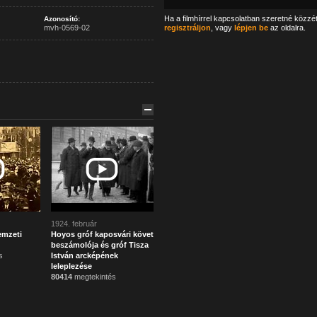
Ha a filmhírrel kapcsolatban szeretné közzé
Azonosító:
mvh-0569-02
regisztráljon
, vagy
lépjen be
az oldalra.
1924. február
emzeti
Hoyos gróf kaposvári követ
beszámolója és gróf Tisza
s
István arcképének
leleplezése
80414
megtekintés