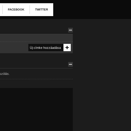
FACEBOOK
TWITTER
szólás.