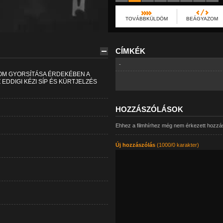
TOVÁBBKÜLDÖM
BEÁGYAZOM
CÍMKÉK
-
LOM GYORSÍTÁSA ÉRDEKÉBEN A
EDDIGI KÉZI SÍP ÉS KÜRTJELZÉS
HOZZÁSZÓLÁSOK
Ehhez a filmhírhez még nem érkezett hozzá
Új hozzászólás
(1000/0 karakter)