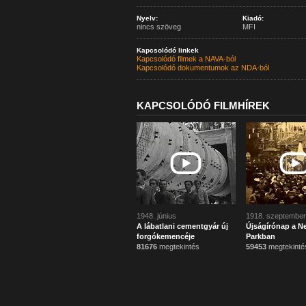
Nyelv:
Kiadó:
nincs szöveg
MFI
Kapcsolódó linkek
Kapcsolódó filmek a NAVA-ból
Kapcsolódó dokumentumok az NDA-ból
KAPCSOLÓDÓ FILMHÍREK
1948. június
1918. szeptember
A lábatlani cementgyár új
Újságírónap a N
forgókemencéje
Parkban
81676
megtekintés
59453
megtekinté