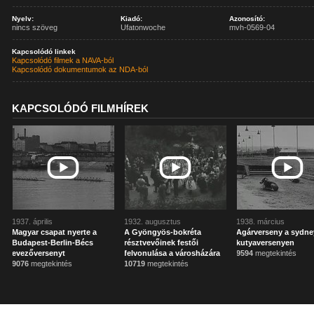
Nyelv:
Kiadó:
Azonosító:
nincs szöveg
Ufatonwoche
mvh-0569-04
Kapcsolódó linkek
Kapcsolódó filmek a NAVA-ból
Kapcsolódó dokumentumok az NDA-ból
KAPCSOLÓDÓ FILMHÍREK
1937. április
1932. augusztus
1938. március
Magyar csapat nyerte a
A Gyöngyös-bokréta
Agárverseny a sydne
Budapest-Berlin-Bécs
résztvevőinek festői
kutyaversenyen
evezőversenyt
felvonulása a városházára
9594
megtekintés
9076
megtekintés
10719
megtekintés