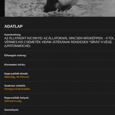
ADATLAP
Inzertszöveg:
AZ ÁLLATKERT KICSINYEI. AZ ÁLLATOKNÁL SINCSEN MÁSKÉPPEN: - A TÚL
VÉRMES KIS CSEMETÉK VIDÁM JÁTÉKÁNAK RENDESEN "SÍRÁS" A VÉGE.
(UFATONWOCHE)
Elhangzó szöveg:
Kivonatos leírás:
Kapcsolódó témák:
állatvilág
,
természet
Szakmai címkék:
tömegszórakoztatás
Kapcsolódó helyek:
Németország
Személyek:
-