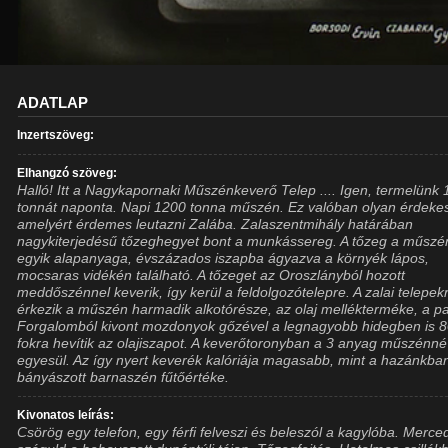
ADATLAP
Inzertszöveg:
Elhangzó szöveg:
Halló! Itt a Nagykapornaki Műszénkeverő Telep .... Igen, termelünk
tonnát naponta. Napi 1200 tonna műszén. Ez valóban olyan érdeke
amelyért érdemes leutazni Zalába. Zalaszentmihály határában
nagykiterjedésű tőzeghegyet bont a munkássereg. A tőzeg a műszé
egyik alapanyaga, évszázados iszapba ágyazva a környék lápos,
mocsaras vidékén található. A tőzeget az Oroszlányból hozott
meddőszénnel keverik, így kerül a feldolgozótelepre. A zalai telepek
érkezik a műszén harmadik alkotórésze, az olaj mellékterméke, a p
Forgalomból kivont mozdonyok gőzével a legnagyobb hidegben is 
fokra hevítik az olajiszapot. A keverőtoronyban a 3 anyag műszénné
egyesül. Az így nyert keverék kalóriája magasabb, mint a hazánkba
bányászott barnaszén fűtőértéke.
Kivonatos leírás:
Csörög egy telefon, egy férfi felveszi és beleszól a kagylóba. Merce