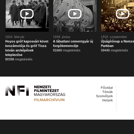
1924. február
1948. június
1918. szeptember
Hoyos gróf kaposvári követ
A lábatlani cementgyár új
Újságírónap a Nemze
beszámolója és gróf Tisza
forgókemencéje
Parkban
István arcképének
81660
megtekintés
59445
megtekintés
leleplezése
80398
megtekintés
Főoldal
Témák
Személyek
Helyek