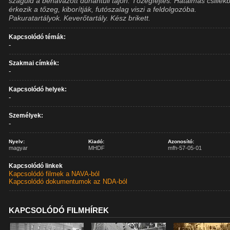
száguld a behavazott dunántúli tájon. Tőzegfejtés. Hatalmas csillék
érkezik a tőzeg, kiborítják, futószalag viszi a feldolgozóba.
Pakuratartályok. Keverőtartály. Kész brikett.
Kapcsolódó témák:
-
Szakmai címkék:
-
Kapcsolódó helyek:
-
Személyek:
-
Nyelv:
Kiadó:
Azonosító:
magyar
MHDF
mfh-57-05-01
Kapcsolódó linkek
Kapcsolódó filmek a NAVA-ból
Kapcsolódó dokumentumok az NDA-ból
KAPCSOLÓDÓ FILMHÍREK